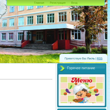
Главная
Регистрация
Вход
Приветствую Вас
Гость
|
RSS
Горячее питание