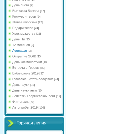
День снега
[9]
Выставка Бажова
[17]
Конкурс чтецов
[24]
Живая классика
[22]
Подари тепло
[24]
Урок мужества
[16]
День Пи
[15]
12 месяцев
[9]
Леонардо
[98]
Открытие ЗОЖ
[15]
День космонавтики
[18]
Встреча с Героем
[82]
Библионочь 2019
[30]
Готовлюсь стать солдатом
[44]
День науки
[19]
День науки англ
[10]
Лепестки Георгиевских лент
[12]
Фестиваль
[20]
Автопробег 2019
[109]
Горячая линия