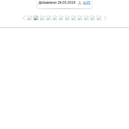
Добавлено
28.03.2019
sc25
1024x768
/ 341.6Kb