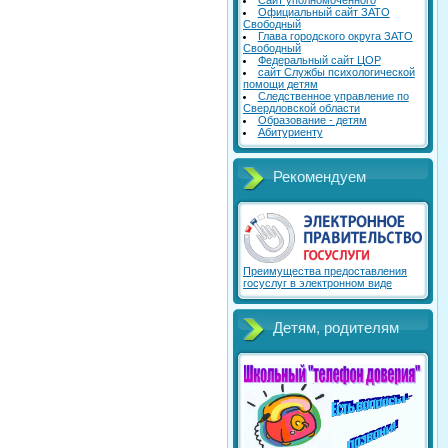
Сайт уполномоченного
Официальный сайт ЗАТО
Свободный
Глава городского округа ЗАТО
Свободный
Федеральный сайт ЦОР
сайт Службы психологической
помощи детям
Следственное управление по
Свердловской области
Образование - детям
Абитуриенту
Рекомендуем
Преимущества предоставления
госуслуг в электронном виде
Детям, родителям