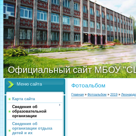
Официальный сайт МБОУ "С
Меню сайта
Фотоальбом
Главная
»
Фотоальбом
»
2019
»
Леонардо
Карта сайта
Сведения об
образовательной
организации
Сведения об
организации отдыха
детей и их