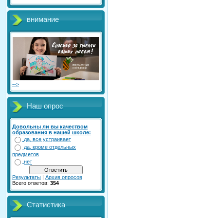
внимание
-->
Наш опрос
Довольны ли вы качеством
образования в нашей школе:
да, все устраивает
да, кроме отдельных
предметов
нет
Результаты
|
Архив опросов
Всего ответов:
354
Статистика