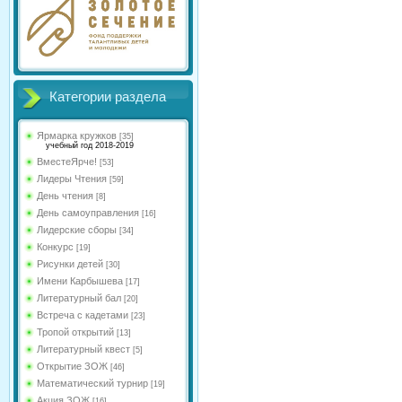
Категории раздела
Ярмарка кружков
[35]
учебный год 2018-2019
ВместеЯрче!
[53]
Лидеры Чтения
[59]
День чтения
[8]
День самоуправления
[16]
Лидерские сборы
[34]
Конкурс
[19]
Рисунки детей
[30]
Имени Карбышева
[17]
Литературный бал
[20]
Встреча с кадетами
[23]
Тропой открытий
[13]
Литературный квест
[5]
Открытие ЗОЖ
[46]
Математический турнир
[19]
Акция ЗОЖ
[16]