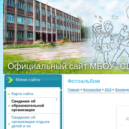
Официальный сайт МБОУ "С
Меню сайта
Фотоальбом
Главная
»
Фотоальбом
»
2019
»
Леонардо
Карта сайта
Сведения об
образовательной
организации
Сведения об
организации отдыха
детей и их