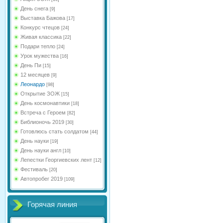
День снега
[9]
Выставка Бажова
[17]
Конкурс чтецов
[24]
Живая классика
[22]
Подари тепло
[24]
Урок мужества
[16]
День Пи
[15]
12 месяцев
[9]
Леонардо
[98]
Открытие ЗОЖ
[15]
День космонавтики
[18]
Встреча с Героем
[82]
Библионочь 2019
[30]
Готовлюсь стать солдатом
[44]
День науки
[19]
День науки англ
[10]
Лепестки Георгиевских лент
[12]
Фестиваль
[20]
Автопробег 2019
[109]
Горячая линия