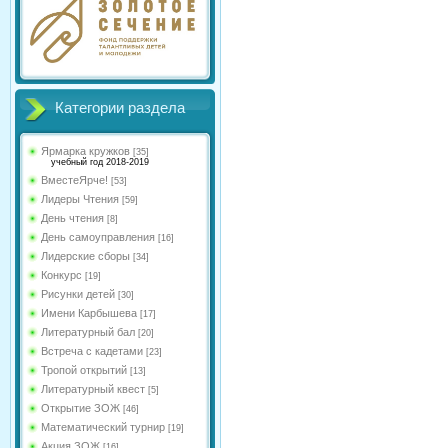
Категории раздела
Ярмарка кружков
[35]
учебный год 2018-2019
ВместеЯрче!
[53]
Лидеры Чтения
[59]
День чтения
[8]
День самоуправления
[16]
Лидерские сборы
[34]
Конкурс
[19]
Рисунки детей
[30]
Имени Карбышева
[17]
Литературный бал
[20]
Встреча с кадетами
[23]
Тропой открытий
[13]
Литературный квест
[5]
Открытие ЗОЖ
[46]
Математический турнир
[19]
Акция ЗОЖ
[16]