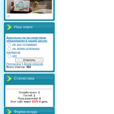
-->
Наш опрос
Довольны ли вы качеством
образования в нашей школе:
да, все устраивает
да, кроме отдельных
предметов
нет
Результаты
|
Архив опросов
Всего ответов:
354
Статистика
Онлайн всего:
1
Гостей:
1
Пользователей:
0
Этот сайт живет
6375
-й день.
Форма входа