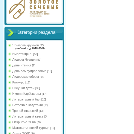
Категории раздела
Ярмарка кружков
[35]
учебный год 2018-2019
ВместеЯрче!
[53]
Лидеры Чтения
[59]
День чтения
[8]
День самоуправления
[16]
Лидерские сборы
[34]
Конкурс
[19]
Рисунки детей
[30]
Имени Карбышева
[17]
Литературный бал
[20]
Встреча с кадетами
[23]
Тропой открытий
[13]
Литературный квест
[5]
Открытие ЗОЖ
[46]
Математический турнир
[19]
Акция ЗОЖ
[16]