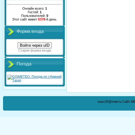
Онлайн всего:
1
Гостей:
1
Пользователей:
0
Этот сайт живет
6378
-й день.
Форма входа
Войти через uID
Старая форма входа
Погода
ousv25@mail.ru Сайт М