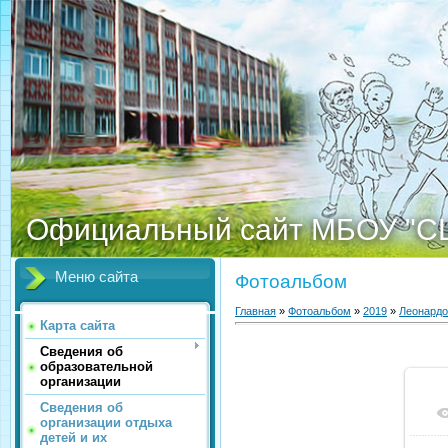
Официальный сайт МБОУ "С
Меню сайта
Фотоальбом
Главная
»
Фотоальбом
»
2019
»
Леонардо
Карта сайта
Сведения об
образовательной
организации
Сведения об
организации отдыха
детей и их