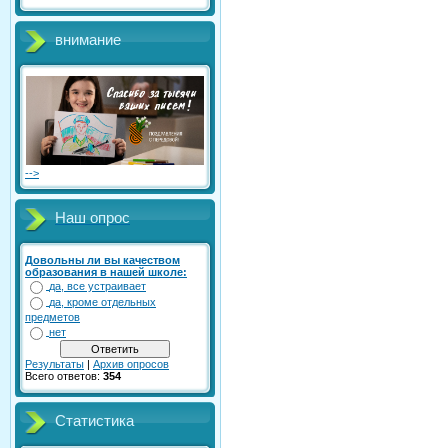
внимание
-->
Наш опрос
Довольны ли вы качеством
образования в нашей школе:
да, все устраивает
да, кроме отдельных
предметов
нет
Результаты
|
Архив опросов
Всего ответов:
354
Статистика