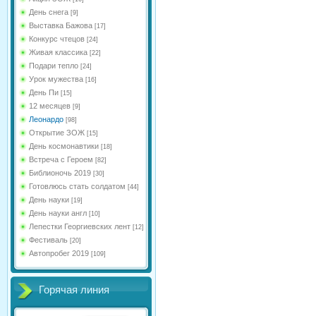
День снега
[9]
Выставка Бажова
[17]
Конкурс чтецов
[24]
Живая классика
[22]
Подари тепло
[24]
Урок мужества
[16]
День Пи
[15]
12 месяцев
[9]
Леонардо
[98]
Открытие ЗОЖ
[15]
День космонавтики
[18]
Встреча с Героем
[82]
Библионочь 2019
[30]
Готовлюсь стать солдатом
[44]
День науки
[19]
День науки англ
[10]
Лепестки Георгиевских лент
[12]
Фестиваль
[20]
Автопробег 2019
[109]
Горячая линия