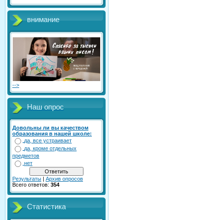
внимание
-->
Наш опрос
Довольны ли вы качеством
образования в нашей школе:
да, все устраивает
да, кроме отдельных
предметов
нет
Результаты
|
Архив опросов
Всего ответов:
354
Статистика