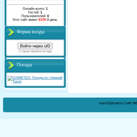
Онлайн всего:
1
Гостей:
1
Пользователей:
0
Этот сайт живет
6376
-й день.
Форма входа
Войти через uID
Старая форма входа
Погода
ousv25@mail.ru Сайт М