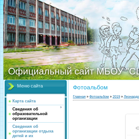
Официальный сайт МБОУ "С
Меню сайта
Фотоальбом
Главная
»
Фотоальбом
»
2019
»
Леонардо
Карта сайта
Сведения об
образовательной
организации
Сведения об
организации отдыха
детей и их