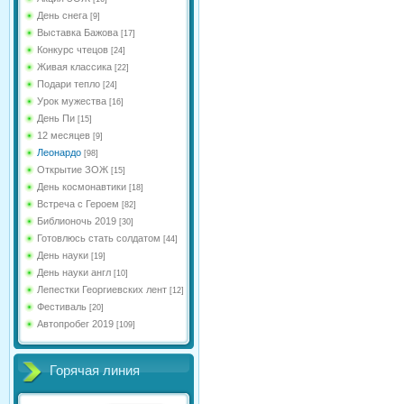
День снега
[9]
Выставка Бажова
[17]
Конкурс чтецов
[24]
Живая классика
[22]
Подари тепло
[24]
Урок мужества
[16]
День Пи
[15]
12 месяцев
[9]
Леонардо
[98]
Открытие ЗОЖ
[15]
День космонавтики
[18]
Встреча с Героем
[82]
Библионочь 2019
[30]
Готовлюсь стать солдатом
[44]
День науки
[19]
День науки англ
[10]
Лепестки Георгиевских лент
[12]
Фестиваль
[20]
Автопробег 2019
[109]
Горячая линия