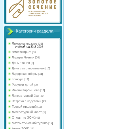
Категории раздела
Ярмарка кружков
[35]
учебный год 2018-2019
ВместеЯрче!
[53]
Лидеры Чтения
[59]
День чтения
[8]
День самоуправления
[16]
Лидерские сборы
[34]
Конкурс
[19]
Рисунки детей
[30]
Имени Карбышева
[17]
Литературный бал
[20]
Встреча с кадетами
[23]
Тропой открытий
[13]
Литературный квест
[5]
Открытие ЗОЖ
[46]
Математический турнир
[19]
Акция ЗОЖ
[16]