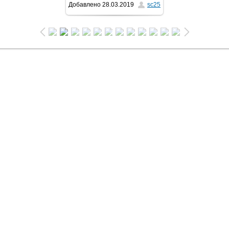
Добавлено
28.03.2019
sc25
1024x768
/ 272.1Kb