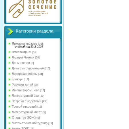
Категории раздела
Ярмарка кружков
[35]
учебный год 2018-2019
ВместеЯрче!
[53]
Лидеры Чтения
[59]
День чтения
[8]
День самоуправления
[16]
Лидерские сборы
[34]
Конкурс
[19]
Рисунки детей
[30]
Имени Карбышева
[17]
Литературный бал
[20]
Встреча с кадетами
[23]
Тропой открытий
[13]
Литературный квест
[5]
Открытие ЗОЖ
[46]
Математический турнир
[19]
Акция ЗОЖ
[16]