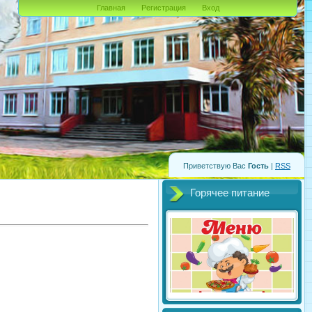
Главная
Регистрация
Вход
Приветствую Вас
Гость
|
RSS
Горячее питание