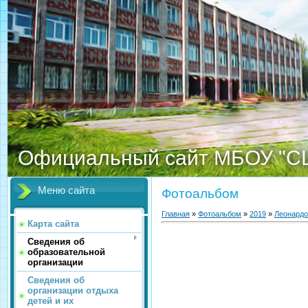
Официальный сайт МБОУ "С
Меню сайта
Фотоальбом
Главная
»
Фотоальбом
»
2019
»
Леонардо
Карта сайта
Сведения об
образовательной
организации
Сведения об
организации отдыха
детей и их