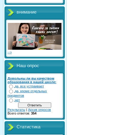
внимание
-->
Наш опрос
Довольны ли вы качеством
образования в нашей школе:
да, все устраивает
да, кроме отдельных
предметов
нет
Результаты
|
Архив опросов
Всего ответов:
354
Статистика