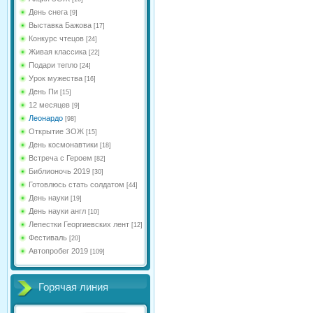
День снега
[9]
Выставка Бажова
[17]
Конкурс чтецов
[24]
Живая классика
[22]
Подари тепло
[24]
Урок мужества
[16]
День Пи
[15]
12 месяцев
[9]
Леонардо
[98]
Открытие ЗОЖ
[15]
День космонавтики
[18]
Встреча с Героем
[82]
Библионочь 2019
[30]
Готовлюсь стать солдатом
[44]
День науки
[19]
День науки англ
[10]
Лепестки Георгиевских лент
[12]
Фестиваль
[20]
Автопробег 2019
[109]
Горячая линия