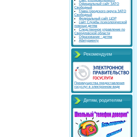
Сайт уполномоченного
Официальный сайт ЗАТО
Свободный
Глава городского округа ЗАТО
Свободный
Федеральный сайт ЦОР
сайт Службы психологической
помощи детям
Следственное управление по
Свердловской области
Образование - детям
Абитуриенту
Рекомендуем
Преимущества предоставления
госуслуг в электронном виде
Детям, родителям