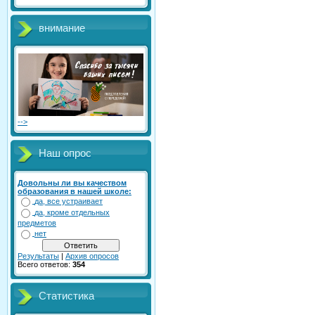
внимание
-->
Наш опрос
Довольны ли вы качеством
образования в нашей школе:
да, все устраивает
да, кроме отдельных
предметов
нет
Результаты
|
Архив опросов
Всего ответов:
354
Статистика