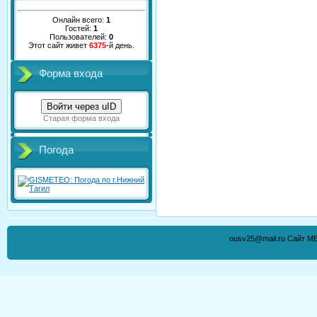
Онлайн всего:
1
Гостей:
1
Пользователей:
0
Этот сайт живет
6375
-й день.
Форма входа
Войти через uID
Старая форма входа
Погода
ousv25@mail.ru Сайт М