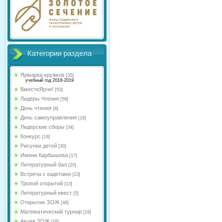
Категории раздела
Ярмарка кружков
[35]
учебный год 2018-2019
ВместеЯрче!
[53]
Лидеры Чтения
[59]
День чтения
[8]
День самоуправления
[16]
Лидерские сборы
[34]
Конкурс
[19]
Рисунки детей
[30]
Имени Карбышева
[17]
Литературный бал
[20]
Встреча с кадетами
[23]
Тропой открытий
[13]
Литературный квест
[5]
Открытие ЗОЖ
[46]
Математический турнир
[19]
Акция ЗОЖ
[16]