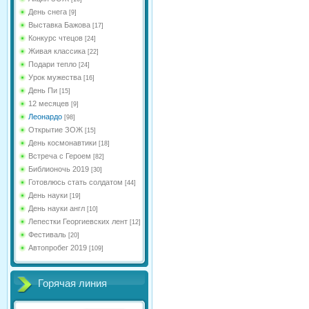
День снега
[9]
Выставка Бажова
[17]
Конкурс чтецов
[24]
Живая классика
[22]
Подари тепло
[24]
Урок мужества
[16]
День Пи
[15]
12 месяцев
[9]
Леонардо
[98]
Открытие ЗОЖ
[15]
День космонавтики
[18]
Встреча с Героем
[82]
Библионочь 2019
[30]
Готовлюсь стать солдатом
[44]
День науки
[19]
День науки англ
[10]
Лепестки Георгиевских лент
[12]
Фестиваль
[20]
Автопробег 2019
[109]
Горячая линия