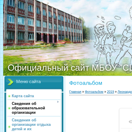
Официальный сайт МБОУ "С
Меню сайта
Фотоальбом
Главная
»
Фотоальбом
»
2019
»
Леонардо
Карта сайта
Сведения об
образовательной
организации
Сведения об
организации отдыха
детей и их