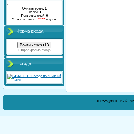
Онлайн всего:
1
Гостей:
1
Пользователей:
0
Этот сайт живет
6377
-й день.
Форма входа
Войти через uID
Старая форма входа
Погода
ousv25@mail.ru Сайт М