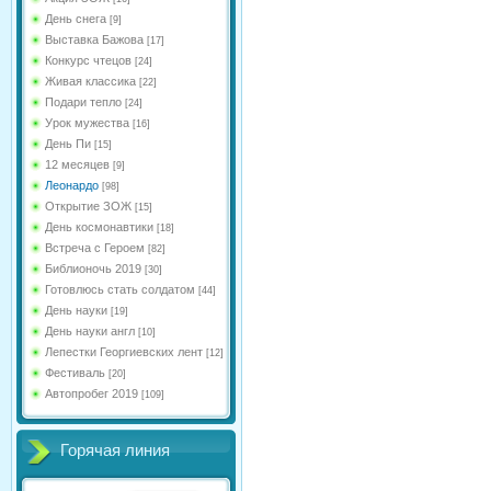
День снега
[9]
Выставка Бажова
[17]
Конкурс чтецов
[24]
Живая классика
[22]
Подари тепло
[24]
Урок мужества
[16]
День Пи
[15]
12 месяцев
[9]
Леонардо
[98]
Открытие ЗОЖ
[15]
День космонавтики
[18]
Встреча с Героем
[82]
Библионочь 2019
[30]
Готовлюсь стать солдатом
[44]
День науки
[19]
День науки англ
[10]
Лепестки Георгиевских лент
[12]
Фестиваль
[20]
Автопробег 2019
[109]
Горячая линия