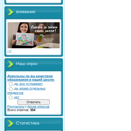
внимание
-->
Наш опрос
Довольны ли вы качеством
образования в нашей школе:
да, все устраивает
да, кроме отдельных
предметов
нет
Результаты
|
Архив опросов
Всего ответов:
354
Статистика