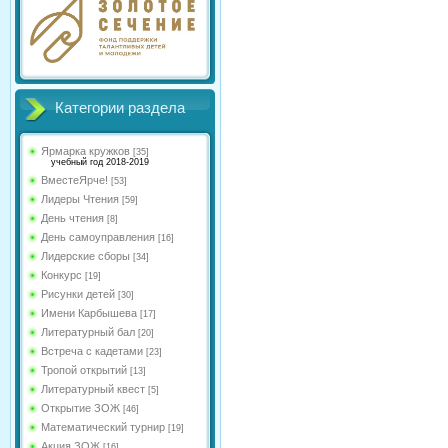
Категории раздела
Ярмарка кружков
[35]
учебный год 2018-2019
ВместеЯрче!
[53]
Лидеры Чтения
[59]
День чтения
[8]
День самоуправления
[16]
Лидерские сборы
[34]
Конкурс
[19]
Рисунки детей
[30]
Имени Карбышева
[17]
Литературный бал
[20]
Встреча с кадетами
[23]
Тропой открытий
[13]
Литературный квест
[5]
Открытие ЗОЖ
[46]
Математический турнир
[19]
Акция ЗОЖ
[16]