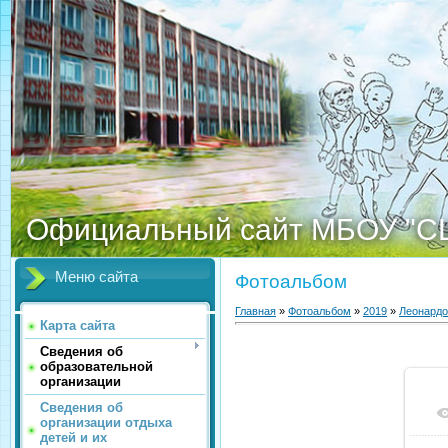
Официальный сайт МБОУ "С
Меню сайта
Фотоальбом
Главная
»
Фотоальбом
»
2019
»
Леонардо
Карта сайта
Сведения об
образовательной
организации
Сведения об
организации отдыха
детей и их