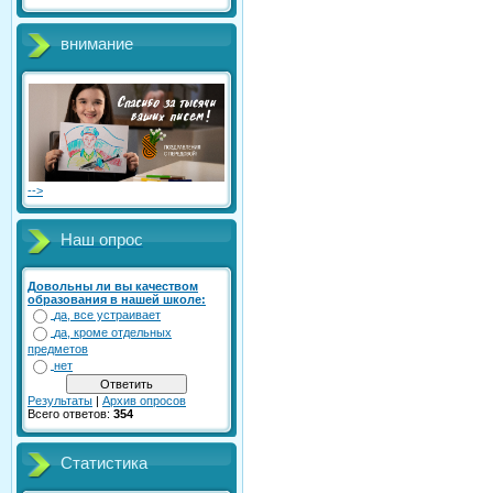
внимание
-->
Наш опрос
Довольны ли вы качеством
образования в нашей школе:
да, все устраивает
да, кроме отдельных
предметов
нет
Результаты
|
Архив опросов
Всего ответов:
354
Статистика