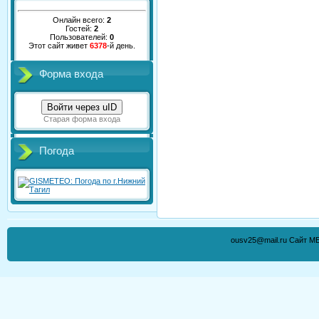
Онлайн всего:
2
Гостей:
2
Пользователей:
0
Этот сайт живет
6378
-й день.
Форма входа
Войти через uID
Старая форма входа
Погода
ousv25@mail.ru Сайт М