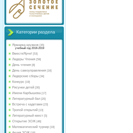
Категории раздела
Ярмарка кружков
[35]
учебный год 2018-2019
ВместеЯрче!
[53]
Лидеры Чтения
[59]
День чтения
[8]
День самоуправления
[16]
Лидерские сборы
[34]
Конкурс
[19]
Рисунки детей
[30]
Имени Карбышева
[17]
Литературный бал
[20]
Встреча с кадетами
[23]
Тропой открытий
[13]
Литературный квест
[5]
Открытие ЗОЖ
[46]
Математический турнир
[19]
Акция ЗОЖ
[16]