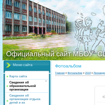
Официальный сайт МБОУ "С
Меню сайта
Фотоальбом
Главная
»
Фотоальбом
»
2019
»
Леонардо
Карта сайта
Сведения об
образовательной
организации
Сведения об
организации отдыха
детей и их