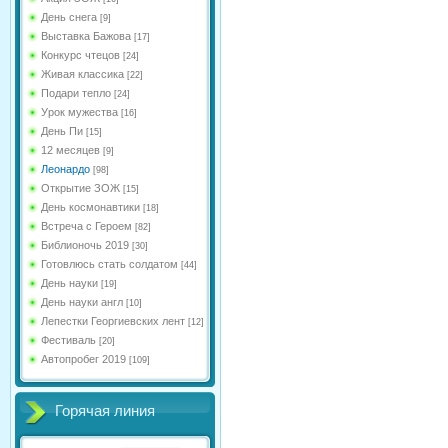
День снега
[9]
Выставка Бажова
[17]
Конкурс чтецов
[24]
Живая классика
[22]
Подари тепло
[24]
Урок мужества
[16]
День Пи
[15]
12 месяцев
[9]
Леонардо
[98]
Открытие ЗОЖ
[15]
День космонавтики
[18]
Встреча с Героем
[82]
Библионочь 2019
[30]
Готовлюсь стать солдатом
[44]
День науки
[19]
День науки англ
[10]
Лепестки Георгиевских лент
[12]
Фестиваль
[20]
Автопробег 2019
[109]
Горячая линия