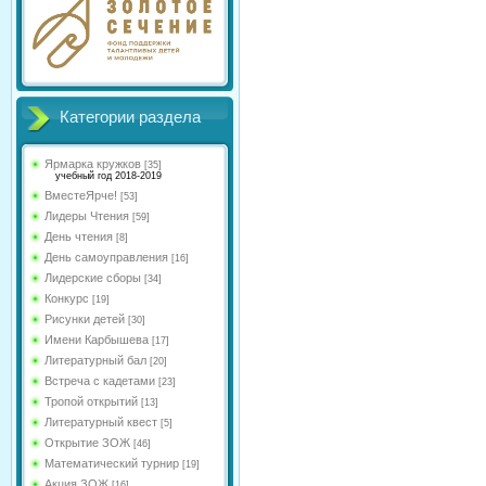
Категории раздела
Ярмарка кружков
[35]
учебный год 2018-2019
ВместеЯрче!
[53]
Лидеры Чтения
[59]
День чтения
[8]
День самоуправления
[16]
Лидерские сборы
[34]
Конкурс
[19]
Рисунки детей
[30]
Имени Карбышева
[17]
Литературный бал
[20]
Встреча с кадетами
[23]
Тропой открытий
[13]
Литературный квест
[5]
Открытие ЗОЖ
[46]
Математический турнир
[19]
Акция ЗОЖ
[16]