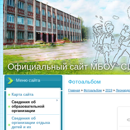
Официальный сайт МБОУ "С
Меню сайта
Фотоальбом
Главная
»
Фотоальбом
»
2019
»
Леонардо
Карта сайта
Сведения об
образовательной
организации
Сведения об
организации отдыха
детей и их