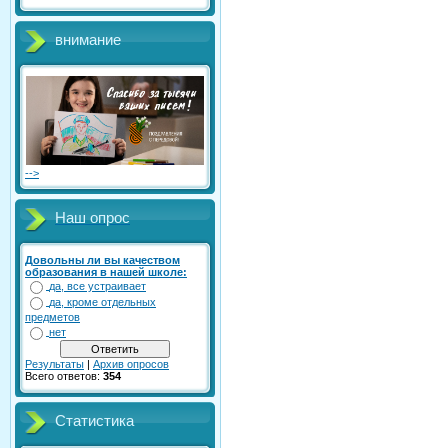
внимание
-->
Наш опрос
Довольны ли вы качеством
образования в нашей школе:
да, все устраивает
да, кроме отдельных
предметов
нет
Результаты
|
Архив опросов
Всего ответов:
354
Статистика