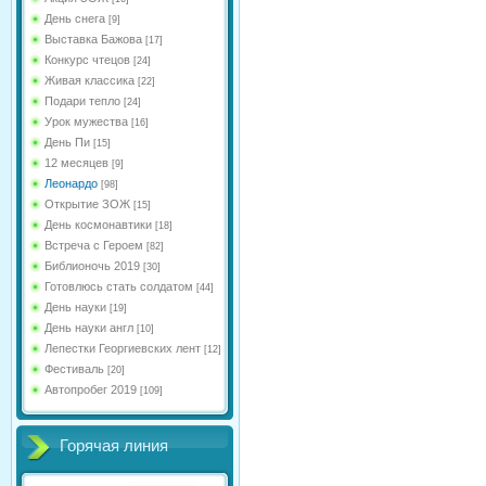
День снега
[9]
Выставка Бажова
[17]
Конкурс чтецов
[24]
Живая классика
[22]
Подари тепло
[24]
Урок мужества
[16]
День Пи
[15]
12 месяцев
[9]
Леонардо
[98]
Открытие ЗОЖ
[15]
День космонавтики
[18]
Встреча с Героем
[82]
Библионочь 2019
[30]
Готовлюсь стать солдатом
[44]
День науки
[19]
День науки англ
[10]
Лепестки Георгиевских лент
[12]
Фестиваль
[20]
Автопробег 2019
[109]
Горячая линия