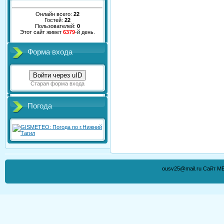
Онлайн всего:
22
Гостей:
22
Пользователей:
0
Этот сайт живет
6379
-й день.
Форма входа
Войти через uID
Старая форма входа
Погода
ousv25@mail.ru Сайт М