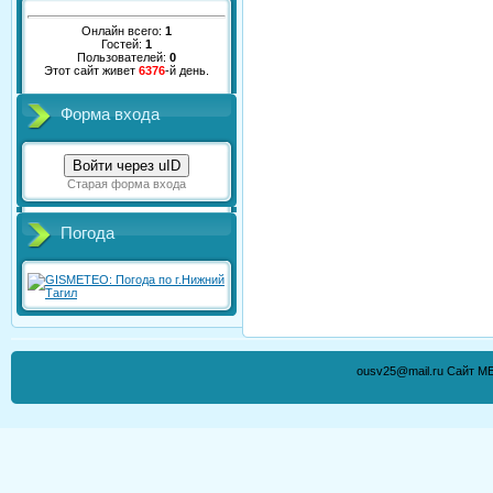
Онлайн всего:
1
Гостей:
1
Пользователей:
0
Этот сайт живет
6376
-й день.
Форма входа
Войти через uID
Старая форма входа
Погода
ousv25@mail.ru Сайт М