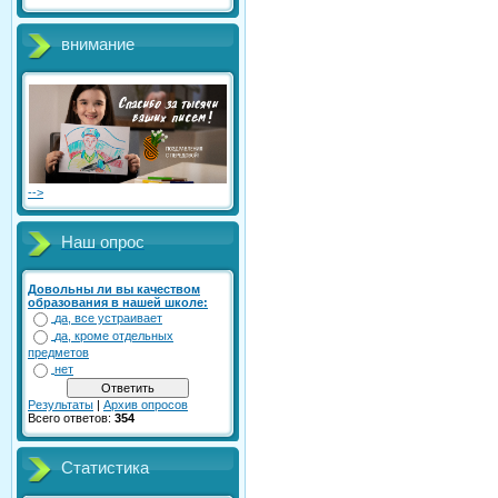
внимание
-->
Наш опрос
Довольны ли вы качеством
образования в нашей школе:
да, все устраивает
да, кроме отдельных
предметов
нет
Результаты
|
Архив опросов
Всего ответов:
354
Статистика