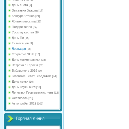
День снега
[9]
Выставка Бажова
[17]
Конкурс чтецов
[24]
Живая классика
[22]
Подари тепло
[24]
Урок мужества
[16]
День Пи
[15]
12 месяцев
[9]
Леонардо
[98]
Открытие ЗОЖ
[15]
День космонавтики
[18]
Встреча с Героем
[82]
Библионочь 2019
[30]
Готовлюсь стать солдатом
[44]
День науки
[19]
День науки англ
[10]
Лепестки Георгиевских лент
[12]
Фестиваль
[20]
Автопробег 2019
[109]
Горячая линия