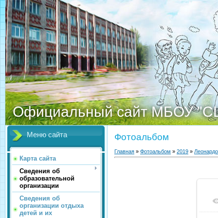
Официальный сайт МБОУ "С
Меню сайта
Фотоальбом
Главная
»
Фотоальбом
»
2019
»
Леонардо
Карта сайта
Сведения об
образовательной
организации
Сведения об
организации отдыха
детей и их