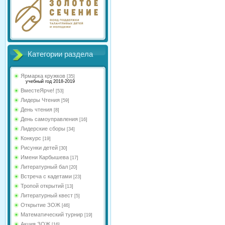
Категории раздела
Ярмарка кружков
[35]
учебный год 2018-2019
ВместеЯрче!
[53]
Лидеры Чтения
[59]
День чтения
[8]
День самоуправления
[16]
Лидерские сборы
[34]
Конкурс
[19]
Рисунки детей
[30]
Имени Карбышева
[17]
Литературный бал
[20]
Встреча с кадетами
[23]
Тропой открытий
[13]
Литературный квест
[5]
Открытие ЗОЖ
[46]
Математический турнир
[19]
Акция ЗОЖ
[16]