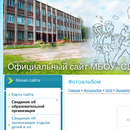
Официальный сайт МБОУ "С
Меню сайта
Фотоальбом
Главная
»
Фотоальбом
»
2019
»
Леонардо
Карта сайта
Сведения об
образовательной
организации
Сведения об
организации отдыха
детей и их