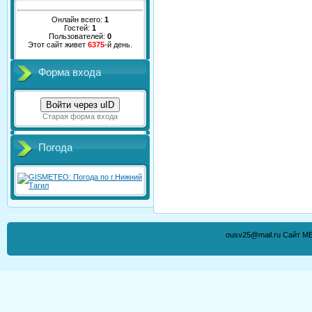
Онлайн всего:
1
Гостей:
1
Пользователей:
0
Этот сайт живет
6375
-й день.
Форма входа
Войти через uID
Старая форма входа
Погода
ousv25@mail.ru Сайт М