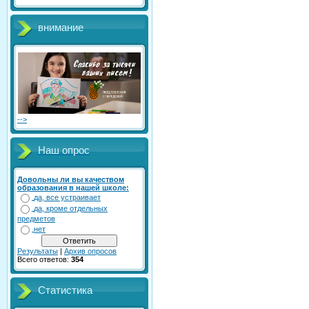
внимание
-->
Наш опрос
Довольны ли вы качеством
образования в нашей школе:
да, все устраивает
да, кроме отдельных
предметов
нет
Результаты
|
Архив опросов
Всего ответов:
354
Статистика