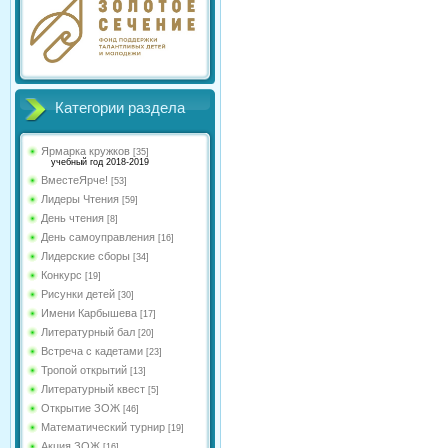
Категории раздела
Ярмарка кружков
[35]
учебный год 2018-2019
ВместеЯрче!
[53]
Лидеры Чтения
[59]
День чтения
[8]
День самоуправления
[16]
Лидерские сборы
[34]
Конкурс
[19]
Рисунки детей
[30]
Имени Карбышева
[17]
Литературный бал
[20]
Встреча с кадетами
[23]
Тропой открытий
[13]
Литературный квест
[5]
Открытие ЗОЖ
[46]
Математический турнир
[19]
Акция ЗОЖ
[16]