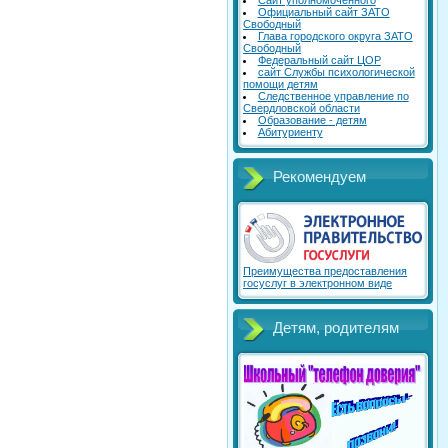
Сайт уполномоченного
Официальный сайт ЗАТО
Свободный
Глава городского округа ЗАТО
Свободный
Федеральный сайт ЦОР
сайт Службы психологической
помощи детям
Следственное управление по
Свердловской области
Образование - детям
Абитуриенту
Рекомендуем
Преимущества предоставления
госуслуг в электронном виде
Детям, родителям