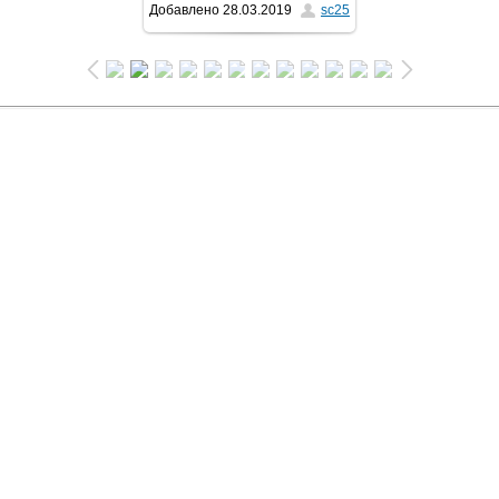
Добавлено
28.03.2019
sc25
768x1024
/ 304.3Kb