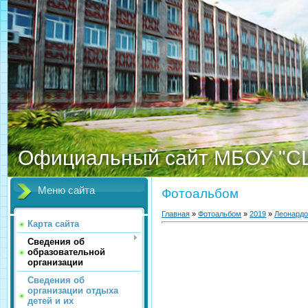
Официальный сайт МБОУ "С
Меню сайта
Фотоальбом
Главная
»
Фотоальбом
»
2019
»
Леонардо
Карта сайта
Сведения об
образовательной
организации
Сведения об
организации отдыха
детей и их