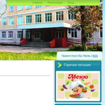
Главная
Регистрация
Вход
Приветствую Вас
Гость
|
RSS
Горячее питание