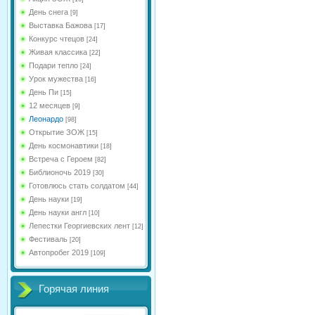
День снега
[9]
Выставка Бажова
[17]
Конкурс чтецов
[24]
Живая классика
[22]
Подари тепло
[24]
Урок мужества
[16]
День Пи
[15]
12 месяцев
[9]
Леонардо
[98]
Открытие ЗОЖ
[15]
День космонавтики
[18]
Встреча с Героем
[82]
Библионочь 2019
[30]
Готовлюсь стать солдатом
[44]
День науки
[19]
День науки англ
[10]
Лепестки Георгиевских лент
[12]
Фестиваль
[20]
Автопробег 2019
[109]
Горячая линия