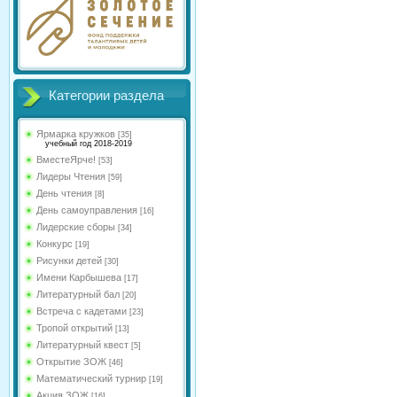
Категории раздела
Ярмарка кружков
[35]
учебный год 2018-2019
ВместеЯрче!
[53]
Лидеры Чтения
[59]
День чтения
[8]
День самоуправления
[16]
Лидерские сборы
[34]
Конкурс
[19]
Рисунки детей
[30]
Имени Карбышева
[17]
Литературный бал
[20]
Встреча с кадетами
[23]
Тропой открытий
[13]
Литературный квест
[5]
Открытие ЗОЖ
[46]
Математический турнир
[19]
Акция ЗОЖ
[16]