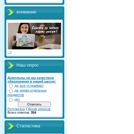
внимание
-->
Наш опрос
Довольны ли вы качеством
образования в нашей школе:
да, все устраивает
да, кроме отдельных
предметов
нет
Результаты
|
Архив опросов
Всего ответов:
354
Статистика