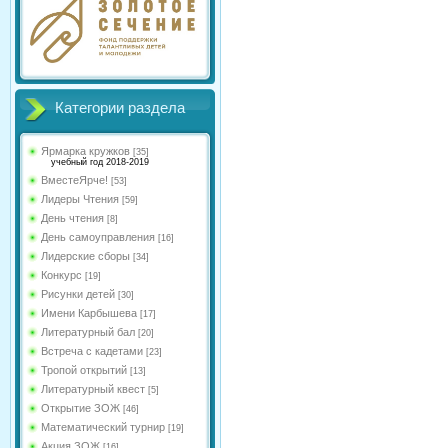
Категории раздела
Ярмарка кружков
[35]
учебный год 2018-2019
ВместеЯрче!
[53]
Лидеры Чтения
[59]
День чтения
[8]
День самоуправления
[16]
Лидерские сборы
[34]
Конкурс
[19]
Рисунки детей
[30]
Имени Карбышева
[17]
Литературный бал
[20]
Встреча с кадетами
[23]
Тропой открытий
[13]
Литературный квест
[5]
Открытие ЗОЖ
[46]
Математический турнир
[19]
Акция ЗОЖ
[16]