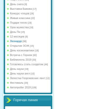
День снега
[9]
Выставка Бажова
[17]
Конкурс чтецов
[24]
Живая классика
[22]
Подари тепло
[24]
Урок мужества
[16]
День Пи
[15]
12 месяцев
[9]
Леонардо
[98]
Открытие ЗОЖ
[15]
День космонавтики
[18]
Встреча с Героем
[82]
Библионочь 2019
[30]
Готовлюсь стать солдатом
[44]
День науки
[19]
День науки англ
[10]
Лепестки Георгиевских лент
[12]
Фестиваль
[20]
Автопробег 2019
[109]
Горячая линия