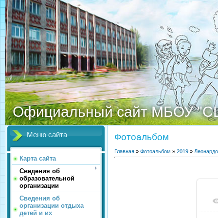
Официальный сайт МБОУ "С
Меню сайта
Фотоальбом
Главная
»
Фотоальбом
»
2019
»
Леонардо
Карта сайта
Сведения об
образовательной
организации
Сведения об
организации отдыха
детей и их