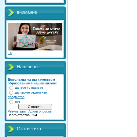
внимание
-->
Наш опрос
Довольны ли вы качеством
образования в нашей школе:
да, все устраивает
да, кроме отдельных
предметов
нет
Результаты
|
Архив опросов
Всего ответов:
354
Статистика