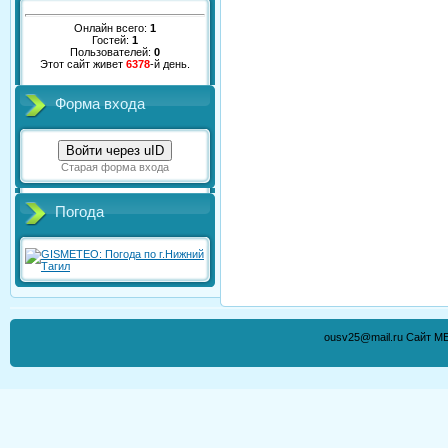
Онлайн всего:
1
Гостей:
1
Пользователей:
0
Этот сайт живет
6378
-й день.
Форма входа
Войти через uID
Старая форма входа
Погода
ousv25@mail.ru Сайт М