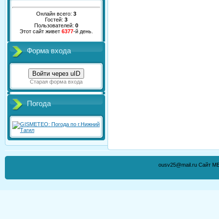
Онлайн всего:
3
Гостей:
3
Пользователей:
0
Этот сайт живет
6377
-й день.
Форма входа
Войти через uID
Старая форма входа
Погода
ousv25@mail.ru Сайт М