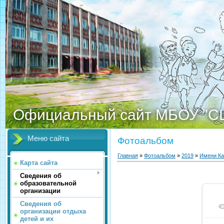
Официальный сайт МБОУ "С
Меню сайта
Фотоальбом
Главная
»
Фотоальбом
»
2019
»
Имени К
Карта сайта
Сведения об
образовательной
организации
Сведения об
организации отдыха
детей и их