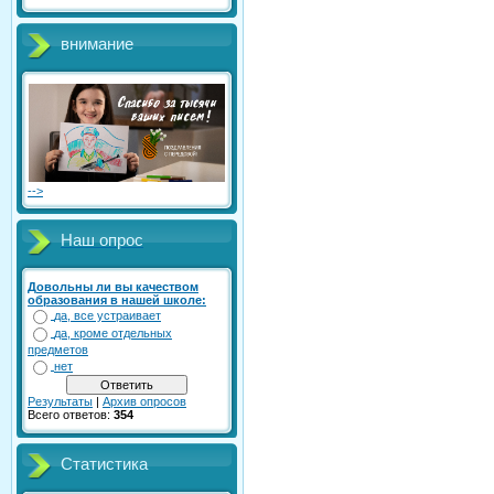
внимание
-->
Наш опрос
Довольны ли вы качеством
образования в нашей школе:
да, все устраивает
да, кроме отдельных
предметов
нет
Результаты
|
Архив опросов
Всего ответов:
354
Статистика