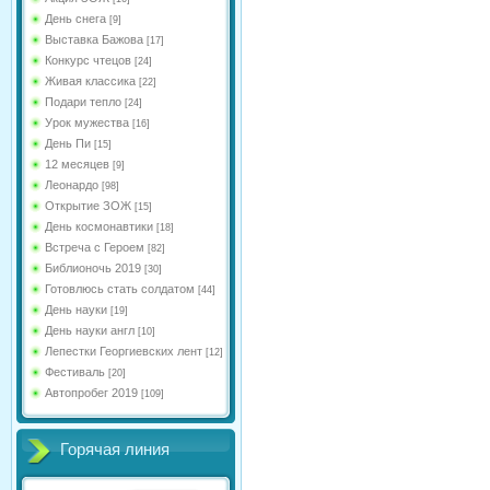
День снега
[9]
Выставка Бажова
[17]
Конкурс чтецов
[24]
Живая классика
[22]
Подари тепло
[24]
Урок мужества
[16]
День Пи
[15]
12 месяцев
[9]
Леонардо
[98]
Открытие ЗОЖ
[15]
День космонавтики
[18]
Встреча с Героем
[82]
Библионочь 2019
[30]
Готовлюсь стать солдатом
[44]
День науки
[19]
День науки англ
[10]
Лепестки Георгиевских лент
[12]
Фестиваль
[20]
Автопробег 2019
[109]
Горячая линия