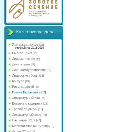
Категории раздела
Ярмарка кружков
[35]
учебный год 2018-2019
ВместеЯрче!
[53]
Лидеры Чтения
[59]
День чтения
[8]
День самоуправления
[16]
Лидерские сборы
[34]
Конкурс
[19]
Рисунки детей
[30]
Имени Карбышева
[17]
Литературный бал
[20]
Встреча с кадетами
[23]
Тропой открытий
[13]
Литературный квест
[5]
Открытие ЗОЖ
[46]
Математический турнир
[19]
Акция ЗОЖ
[16]