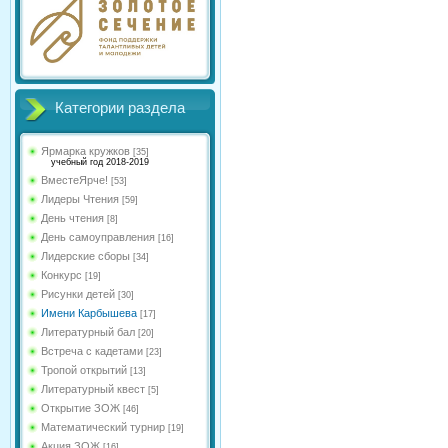
Категории раздела
Ярмарка кружков
[35]
учебный год 2018-2019
ВместеЯрче!
[53]
Лидеры Чтения
[59]
День чтения
[8]
День самоуправления
[16]
Лидерские сборы
[34]
Конкурс
[19]
Рисунки детей
[30]
Имени Карбышева
[17]
Литературный бал
[20]
Встреча с кадетами
[23]
Тропой открытий
[13]
Литературный квест
[5]
Открытие ЗОЖ
[46]
Математический турнир
[19]
Акция ЗОЖ
[16]