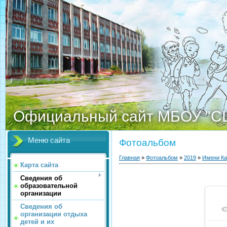
Официальный сайт МБОУ "С
Меню сайта
Фотоальбом
Главная
»
Фотоальбом
»
2019
»
Имени К
Карта сайта
Сведения об
образовательной
организации
Сведения об
организации отдыха
детей и их