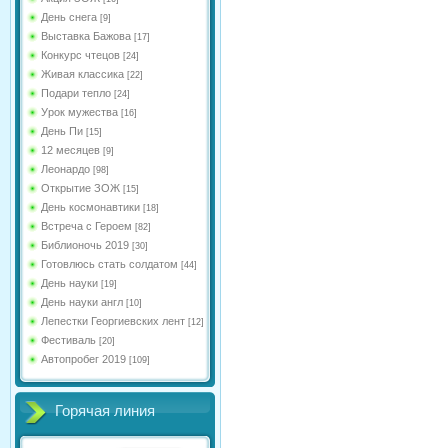
День снега
[9]
Выставка Бажова
[17]
Конкурс чтецов
[24]
Живая классика
[22]
Подари тепло
[24]
Урок мужества
[16]
День Пи
[15]
12 месяцев
[9]
Леонардо
[98]
Открытие ЗОЖ
[15]
День космонавтики
[18]
Встреча с Героем
[82]
Библионочь 2019
[30]
Готовлюсь стать солдатом
[44]
День науки
[19]
День науки англ
[10]
Лепестки Георгиевских лент
[12]
Фестиваль
[20]
Автопробег 2019
[109]
Горячая линия