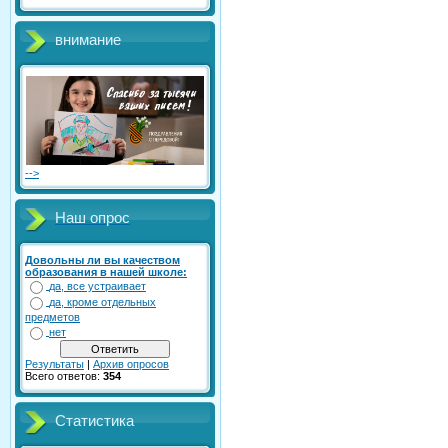
внимание
-->
Наш опрос
Довольны ли вы качеством
образования в нашей школе:
да, все устраивает
да, кроме отдельных
предметов
нет
Результаты
|
Архив опросов
Всего ответов:
354
Статистика