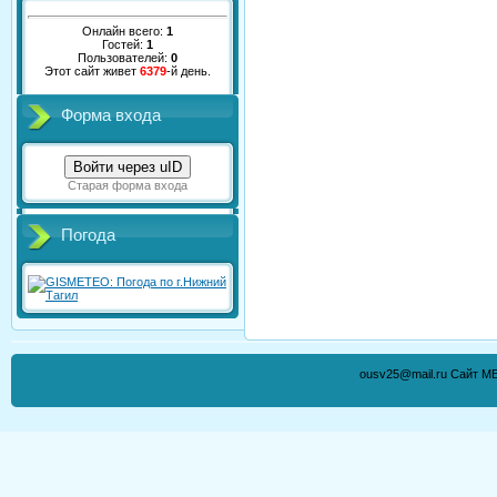
Онлайн всего:
1
Гостей:
1
Пользователей:
0
Этот сайт живет
6379
-й день.
Форма входа
Войти через uID
Старая форма входа
Погода
ousv25@mail.ru Сайт М