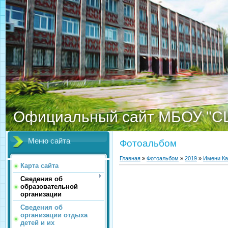
Официальный сайт МБОУ "С
Меню сайта
Фотоальбом
Главная
»
Фотоальбом
»
2019
»
Имени К
Карта сайта
Сведения об
образовательной
организации
Сведения об
организации отдыха
детей и их