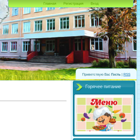
Главная
Регистрация
Вход
Приветствую Вас
Гость
|
RSS
Горячее питание