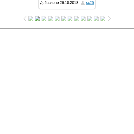
Добавлено
26.10.2018
sc25
1024x683
/ 112.8Kb