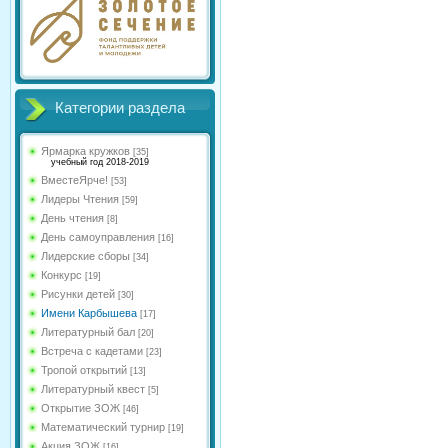
Категории раздела
Ярмарка кружков
[35]
учебный год 2018-2019
ВместеЯрче!
[53]
Лидеры Чтения
[59]
День чтения
[8]
День самоуправления
[16]
Лидерские сборы
[34]
Конкурс
[19]
Рисунки детей
[30]
Имени Карбышева
[17]
Литературный бал
[20]
Встреча с кадетами
[23]
Тропой открытий
[13]
Литературный квест
[5]
Открытие ЗОЖ
[46]
Математический турнир
[19]
Акция ЗОЖ
[16]