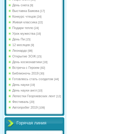
День снега
[9]
Выставка Бажова
[17]
Конкурс чтецов
[24]
Живая классика
[22]
Подари тепло
[24]
Урок мужества
[16]
День Пи
[15]
12 месяцев
[9]
Леонардо
[98]
Открытие ЗОЖ
[15]
День космонавтики
[18]
Встреча с Героем
[82]
Библионочь 2019
[30]
Готовлюсь стать солдатом
[44]
День науки
[19]
День науки англ
[10]
Лепестки Георгиевских лент
[12]
Фестиваль
[20]
Автопробег 2019
[109]
Горячая линия