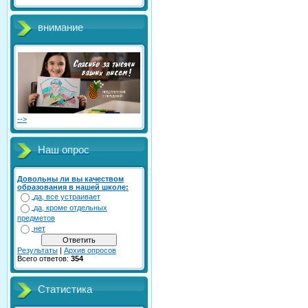
внимание
-->
Наш опрос
Довольны ли вы качеством
образования в нашей школе:
да, все устраивает
да, кроме отдельных
предметов
нет
Результаты
|
Архив опросов
Всего ответов:
354
Статистика