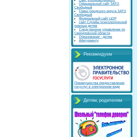
Сайт уполномоченного
Официальный сайт ЗАТО
Свободный
Глава городского округа ЗАТО
Свободный
Федеральный сайт ЦОР
сайт Службы психологической
помощи детям
Следственное управление по
Свердловской области
Образование - детям
Абитуриенту
Рекомендуем
Преимущества предоставления
госуслуг в электронном виде
Детям, родителям