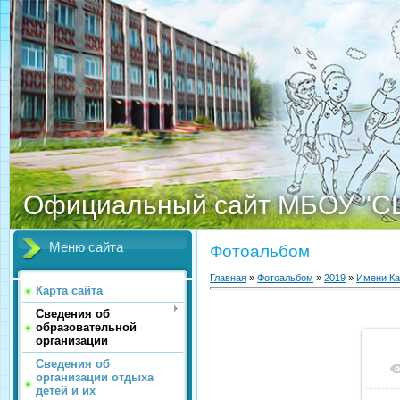
Официальный сайт МБОУ "С
Меню сайта
Фотоальбом
Главная
»
Фотоальбом
»
2019
»
Имени К
Карта сайта
Сведения об
образовательной
организации
Сведения об
организации отдыха
детей и их