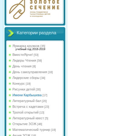
Категории раздела
Ярмарка кружков
[35]
учебный год 2018-2019
ВместеЯрче!
[53]
Лидеры Чтения
[59]
День чтения
[8]
День самоуправления
[16]
Лидерские сборы
[34]
Конкурс
[19]
Рисунки детей
[30]
Имени Карбышева
[17]
Литературный бал
[20]
Встреча с кадетами
[23]
Тропой открытий
[13]
Литературный квест
[5]
Открытие ЗОЖ
[46]
Математический турнир
[19]
Акция ЗОЖ
[16]