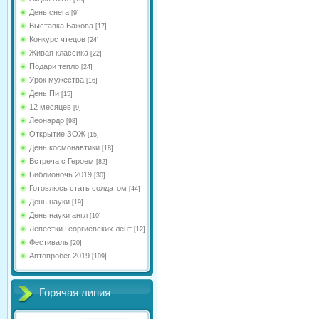
День снега
[9]
Выставка Бажова
[17]
Конкурс чтецов
[24]
Живая классика
[22]
Подари тепло
[24]
Урок мужества
[16]
День Пи
[15]
12 месяцев
[9]
Леонардо
[98]
Открытие ЗОЖ
[15]
День космонавтики
[18]
Встреча с Героем
[82]
Библионочь 2019
[30]
Готовлюсь стать солдатом
[44]
День науки
[19]
День науки англ
[10]
Лепестки Георгиевских лент
[12]
Фестиваль
[20]
Автопробег 2019
[109]
Горячая линия