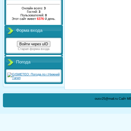
Онлайн всего:
3
Гостей:
3
Пользователей:
0
Этот сайт живет
6376
-й день.
Форма входа
Войти через uID
Старая форма входа
Погода
ousv25@mail.ru Сайт М