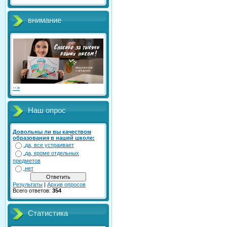
внимание
-->
Наш опрос
Довольны ли вы качеством
образования в нашей школе:
да, все устраивает
да, кроме отдельных
предметов
нет
Результаты
|
Архив опросов
Всего ответов:
354
Статистика