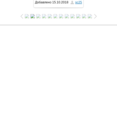
Добавлено
15.10.2018
sc25
1024x681
/ 367.1Kb