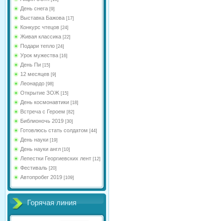
День снега
[9]
Выставка Бажова
[17]
Конкурс чтецов
[24]
Живая классика
[22]
Подари тепло
[24]
Урок мужества
[16]
День Пи
[15]
12 месяцев
[9]
Леонардо
[98]
Открытие ЗОЖ
[15]
День космонавтики
[18]
Встреча с Героем
[82]
Библионочь 2019
[30]
Готовлюсь стать солдатом
[44]
День науки
[19]
День науки англ
[10]
Лепестки Георгиевских лент
[12]
Фестиваль
[20]
Автопробег 2019
[109]
Горячая линия