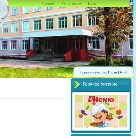
Главная
Регистрация
Вход
Приветствую Вас
Гость
|
RSS
Горячее питание