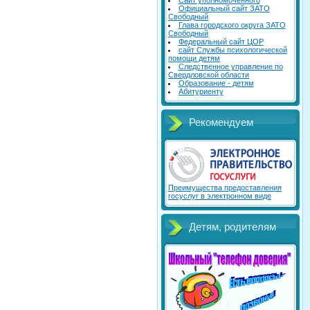
Сайт уполномоченного
Официальный сайт ЗАТО
Свободный
Глава городского округа ЗАТО
Свободный
Федеральный сайт ЦОР
сайт Службы психологической
помощи детям
Следственное управление по
Свердловской области
Образование - детям
Абитуриенту
Рекомендуем
Преимущества предоставления
госуслуг в электронном виде
Детям, родителям