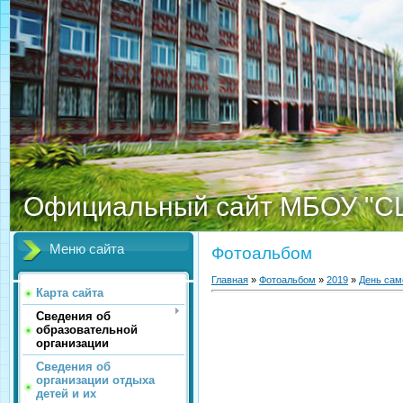
Официальный сайт МБОУ "С
Меню сайта
Фотоальбом
Главная
»
Фотоальбом
»
2019
»
День сам
Карта сайта
Сведения об
образовательной
организации
Сведения об
организации отдыха
детей и их