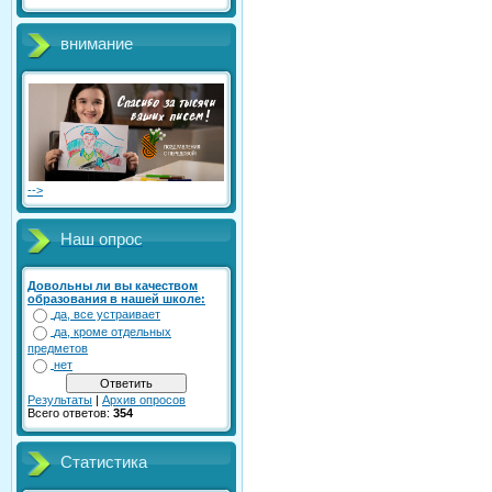
внимание
-->
Наш опрос
Довольны ли вы качеством
образования в нашей школе:
да, все устраивает
да, кроме отдельных
предметов
нет
Результаты
|
Архив опросов
Всего ответов:
354
Статистика