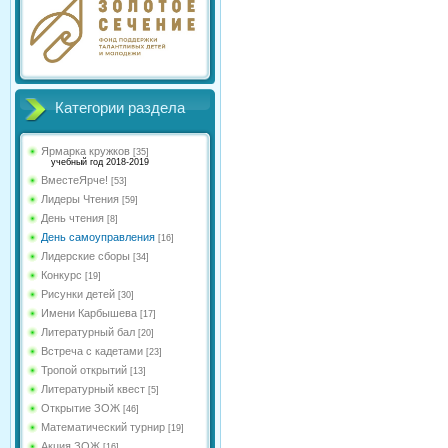
Категории раздела
Ярмарка кружков
[35]
учебный год 2018-2019
ВместеЯрче!
[53]
Лидеры Чтения
[59]
День чтения
[8]
День самоуправления
[16]
Лидерские сборы
[34]
Конкурс
[19]
Рисунки детей
[30]
Имени Карбышева
[17]
Литературный бал
[20]
Встреча с кадетами
[23]
Тропой открытий
[13]
Литературный квест
[5]
Открытие ЗОЖ
[46]
Математический турнир
[19]
Акция ЗОЖ
[16]