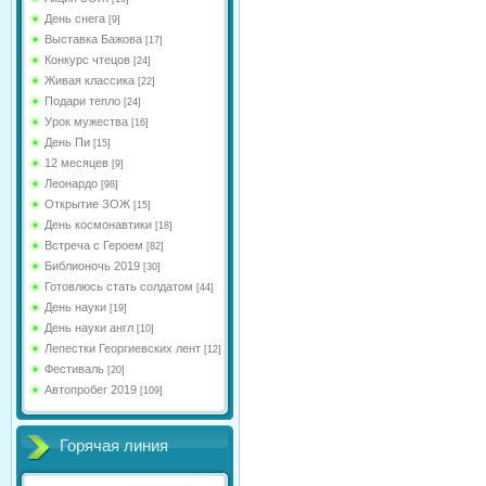
День снега
[9]
Выставка Бажова
[17]
Конкурс чтецов
[24]
Живая классика
[22]
Подари тепло
[24]
Урок мужества
[16]
День Пи
[15]
12 месяцев
[9]
Леонардо
[98]
Открытие ЗОЖ
[15]
День космонавтики
[18]
Встреча с Героем
[82]
Библионочь 2019
[30]
Готовлюсь стать солдатом
[44]
День науки
[19]
День науки англ
[10]
Лепестки Георгиевских лент
[12]
Фестиваль
[20]
Автопробег 2019
[109]
Горячая линия