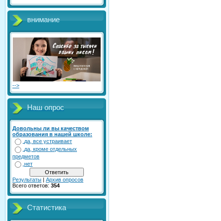
внимание
-->
Наш опрос
Довольны ли вы качеством
образования в нашей школе:
да, все устраивает
да, кроме отдельных
предметов
нет
Результаты
|
Архив опросов
Всего ответов:
354
Статистика