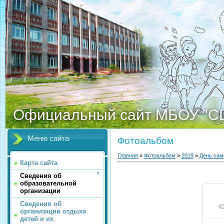
Официальный сайт МБОУ "С
Меню сайта
Фотоальбом
Главная
»
Фотоальбом
»
2019
»
День сам
Карта сайта
Сведения об
образовательной
организации
Сведения об
организации отдыха
детей и их