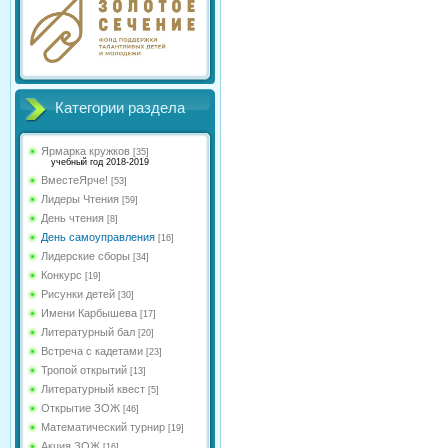
Категории раздела
Ярмарка кружков
[35]
учебный год 2018-2019
ВместеЯрче!
[53]
Лидеры Чтения
[59]
День чтения
[8]
День самоуправления
[16]
Лидерские сборы
[34]
Конкурс
[19]
Рисунки детей
[30]
Имени Карбышева
[17]
Литературный бал
[20]
Встреча с кадетами
[23]
Тропой открытий
[13]
Литературный квест
[5]
Открытие ЗОЖ
[46]
Математический турнир
[19]
Акция ЗОЖ
[16]