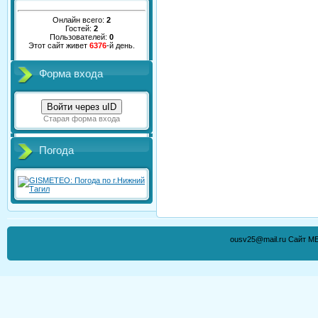
Онлайн всего:
2
Гостей:
2
Пользователей:
0
Этот сайт живет
6376
-й день.
Форма входа
Войти через uID
Старая форма входа
Погода
ousv25@mail.ru Сайт М