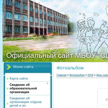
Официальный сайт МБОУ "С
Меню сайта
Фотоальбом
Главная
»
Фотоальбом
»
2019
»
День сам
Карта сайта
Сведения об
образовательной
организации
Сведения об
организации отдыха
детей и их