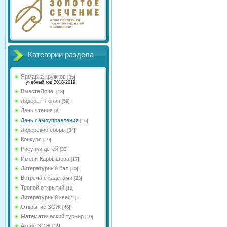
Категории раздела
Ярмарка кружков
[35]
учебный год 2018-2019
ВместеЯрче!
[53]
Лидеры Чтения
[59]
День чтения
[8]
День самоуправления
[16]
Лидерские сборы
[34]
Конкурс
[19]
Рисунки детей
[30]
Имени Карбышева
[17]
Литературный бал
[20]
Встреча с кадетами
[23]
Тропой открытий
[13]
Литературный квест
[5]
Открытие ЗОЖ
[46]
Математический турнир
[19]
Акция ЗОЖ
[16]