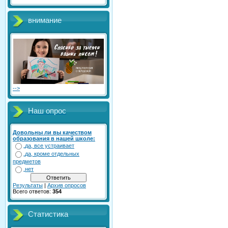
внимание
-->
Наш опрос
Довольны ли вы качеством
образования в нашей школе:
да, все устраивает
да, кроме отдельных
предметов
нет
Результаты
|
Архив опросов
Всего ответов:
354
Статистика