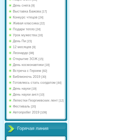
День снега
[9]
Выставка Бажова
[17]
Конкурс чтецов
[24]
Живая классика
[22]
Подари тепло
[24]
Урок мужества
[16]
День Пи
[15]
12 месяцев
[9]
Леонардо
[98]
Открытие ЗОЖ
[15]
День космонавтики
[18]
Встреча с Героем
[82]
Библионочь 2019
[30]
Готовлюсь стать солдатом
[44]
День науки
[19]
День науки англ
[10]
Лепестки Георгиевских лент
[12]
Фестиваль
[20]
Автопробег 2019
[109]
Горячая линия