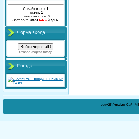
Онлайн всего:
1
Гостей:
1
Пользователей:
0
Этот сайт живет
6376
-й день.
Форма входа
Войти через uID
Старая форма входа
Погода
ousv25@mail.ru Сайт М