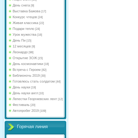
День снега
[9]
Выставка Бажова
[17]
Конкурс чтецов
[24]
Живая классика
[22]
Подари тепло
[24]
Урок мужества
[16]
День Пи
[15]
12 месяцев
[9]
Леонардо
[98]
Открытие ЗОЖ
[15]
День космонавтики
[18]
Встреча с Героем
[82]
Библионочь 2019
[30]
Готовлюсь стать солдатом
[44]
День науки
[19]
День науки англ
[10]
Лепестки Георгиевских лент
[12]
Фестиваль
[20]
Автопробег 2019
[109]
Горячая линия