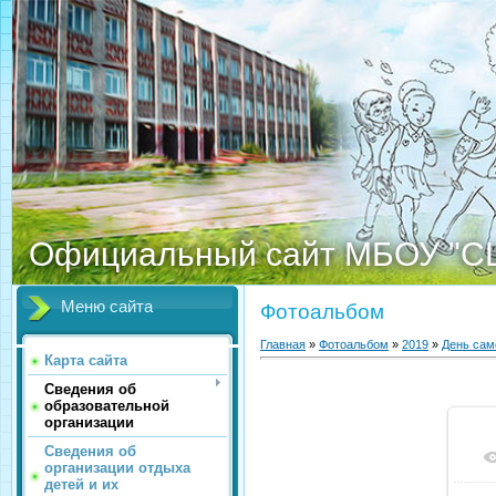
Официальный сайт МБОУ "С
Меню сайта
Фотоальбом
Главная
»
Фотоальбом
»
2019
»
День сам
Карта сайта
Сведения об
образовательной
организации
Сведения об
организации отдыха
детей и их