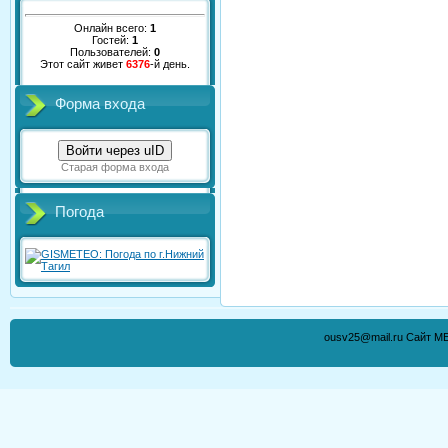
Онлайн всего:
1
Гостей:
1
Пользователей:
0
Этот сайт живет
6376
-й день.
Форма входа
Войти через uID
Старая форма входа
Погода
ousv25@mail.ru Сайт М