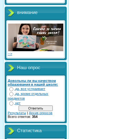
внимание
-->
Наш опрос
Довольны ли вы качеством
образования в нашей школе:
да, все устраивает
да, кроме отдельных
предметов
нет
Результаты
|
Архив опросов
Всего ответов:
354
Статистика