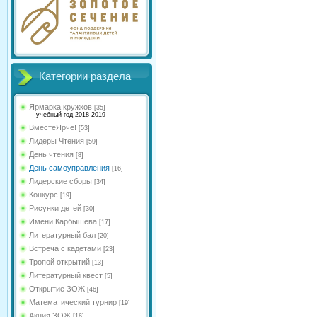
Категории раздела
Ярмарка кружков
[35]
учебный год 2018-2019
ВместеЯрче!
[53]
Лидеры Чтения
[59]
День чтения
[8]
День самоуправления
[16]
Лидерские сборы
[34]
Конкурс
[19]
Рисунки детей
[30]
Имени Карбышева
[17]
Литературный бал
[20]
Встреча с кадетами
[23]
Тропой открытий
[13]
Литературный квест
[5]
Открытие ЗОЖ
[46]
Математический турнир
[19]
Акция ЗОЖ
[16]