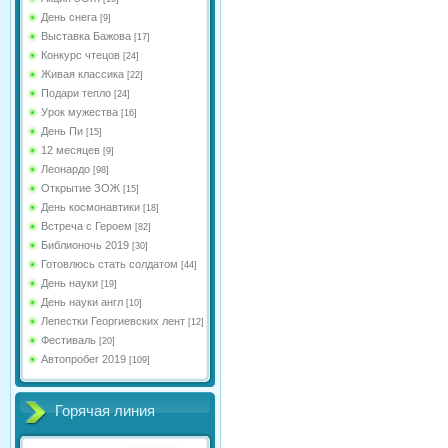
День снега
[9]
Выставка Бажова
[17]
Конкурс чтецов
[24]
Живая классика
[22]
Подари тепло
[24]
Урок мужества
[16]
День Пи
[15]
12 месяцев
[9]
Леонардо
[98]
Открытие ЗОЖ
[15]
День космонавтики
[18]
Встреча с Героем
[82]
Библионочь 2019
[30]
Готовлюсь стать солдатом
[44]
День науки
[19]
День науки англ
[10]
Лепестки Георгиевских лент
[12]
Фестиваль
[20]
Автопробег 2019
[109]
Горячая линия