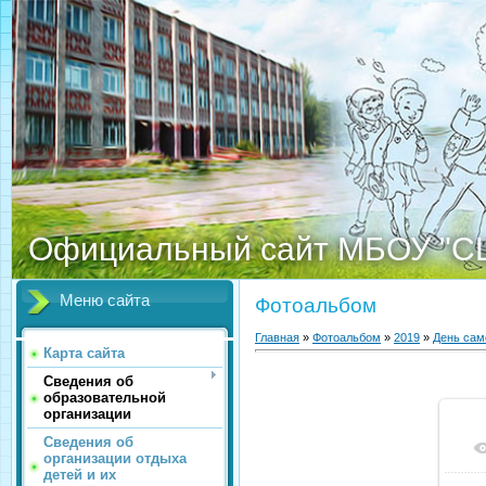
Официальный сайт МБОУ "С
Меню сайта
Фотоальбом
Главная
»
Фотоальбом
»
2019
»
День сам
Карта сайта
Сведения об
образовательной
организации
Сведения об
организации отдыха
детей и их