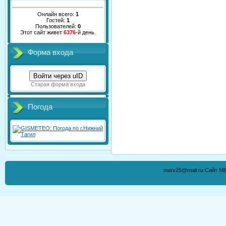
Онлайн всего:
1
Гостей:
1
Пользователей:
0
Этот сайт живет
6376
-й день.
Форма входа
Войти через uID
Старая форма входа
Погода
ousv25@mail.ru Сайт М