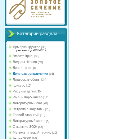
Категории раздела
Ярмарка кружков
[35]
учебный год 2018-2019
ВместеЯрче!
[53]
Лидеры Чтения
[59]
День чтения
[8]
День самоуправления
[16]
Лидерские сборы
[34]
Конкурс
[19]
Рисунки детей
[30]
Имени Карбышева
[17]
Литературный бал
[20]
Встреча с кадетами
[23]
Тропой открытий
[13]
Литературный квест
[5]
Открытие ЗОЖ
[46]
Математический турнир
[19]
Акция ЗОЖ
[16]