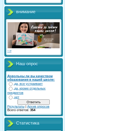
внимание
-->
Наш опрос
Довольны ли вы качеством
образования в нашей школе:
да, все устраивает
да, кроме отдельных
предметов
нет
Результаты
|
Архив опросов
Всего ответов:
354
Статистика