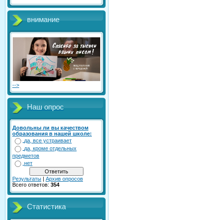
внимание
-->
Наш опрос
Довольны ли вы качеством
образования в нашей школе:
да, все устраивает
да, кроме отдельных
предметов
нет
Результаты
|
Архив опросов
Всего ответов:
354
Статистика