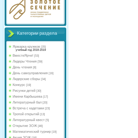
Категории раздела
Ярмарка кружков
[35]
учебный год 2018-2019
ВместеЯрче!
[53]
Лидеры Чтения
[59]
День чтения
[8]
День самоуправления
[16]
Лидерские сборы
[34]
Конкурс
[19]
Рисунки детей
[30]
Имени Карбышева
[17]
Литературный бал
[20]
Встреча с кадетами
[23]
Тропой открытий
[13]
Литературный квест
[5]
Открытие ЗОЖ
[46]
Математический турнир
[19]
Акция ЗОЖ
[16]