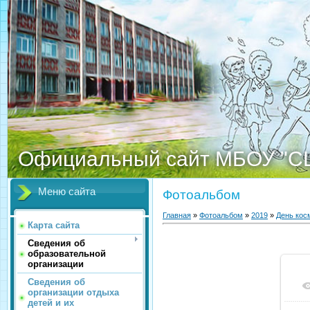
Официальный сайт МБОУ "С
Меню сайта
Фотоальбом
Главная
»
Фотоальбом
»
2019
»
День кос
Карта сайта
Сведения об
образовательной
организации
Сведения об
организации отдыха
детей и их