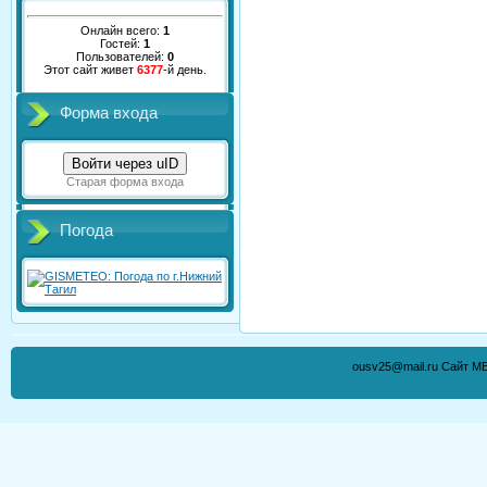
Онлайн всего:
1
Гостей:
1
Пользователей:
0
Этот сайт живет
6377
-й день.
Форма входа
Войти через uID
Старая форма входа
Погода
ousv25@mail.ru Сайт М