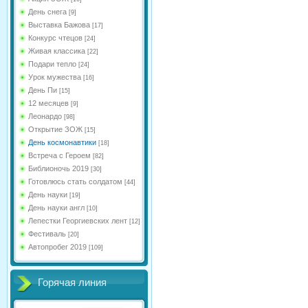
День снега
[9]
Выставка Бажова
[17]
Конкурс чтецов
[24]
Живая классика
[22]
Подари тепло
[24]
Урок мужества
[16]
День Пи
[15]
12 месяцев
[9]
Леонардо
[98]
Открытие ЗОЖ
[15]
День космонавтики
[18]
Встреча с Героем
[82]
Библионочь 2019
[30]
Готовлюсь стать солдатом
[44]
День науки
[19]
День науки англ
[10]
Лепестки Георгиевских лент
[12]
Фестиваль
[20]
Автопробег 2019
[109]
Горячая линия