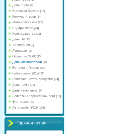
День снега
[9]
Выставка Бажова
[17]
Конкурс чтецов
[24]
Живая классика
[22]
Подари тепло
[24]
Урок мужества
[16]
День Пи
[15]
12 месяцев
[9]
Леонардо
[98]
Открытие ЗОЖ
[15]
День космонавтики
[18]
Встреча с Героем
[82]
Библионочь 2019
[30]
Готовлюсь стать солдатом
[44]
День науки
[19]
День науки англ
[10]
Лепестки Георгиевских лент
[12]
Фестиваль
[20]
Автопробег 2019
[109]
Горячая линия