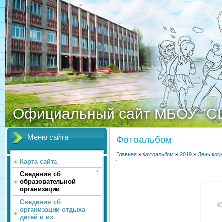
Официальный сайт МБОУ "С
Меню сайта
Фотоальбом
Главная
»
Фотоальбом
»
2019
»
День кос
Карта сайта
Сведения об
образовательной
организации
Сведения об
организации отдыха
детей и их