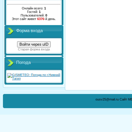
Онлайн всего:
1
Гостей:
1
Пользователей:
0
Этот сайт живет
6376
-й день.
Форма входа
Войти через uID
Старая форма входа
Погода
ousv25@mail.ru Сайт М