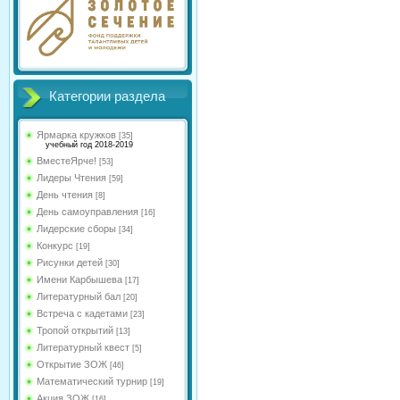
Категории раздела
Ярмарка кружков
[35]
учебный год 2018-2019
ВместеЯрче!
[53]
Лидеры Чтения
[59]
День чтения
[8]
День самоуправления
[16]
Лидерские сборы
[34]
Конкурс
[19]
Рисунки детей
[30]
Имени Карбышева
[17]
Литературный бал
[20]
Встреча с кадетами
[23]
Тропой открытий
[13]
Литературный квест
[5]
Открытие ЗОЖ
[46]
Математический турнир
[19]
Акция ЗОЖ
[16]