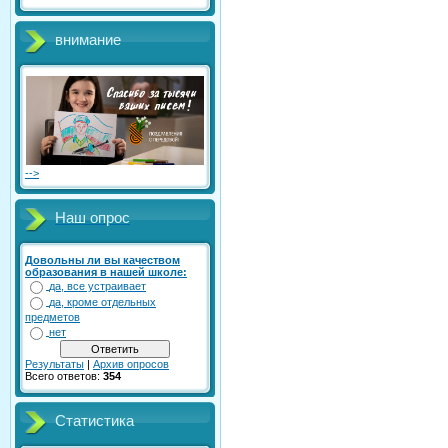
внимание
-->
Наш опрос
Довольны ли вы качеством
образования в нашей школе:
да, все устраивает
да, кроме отдельных
предметов
нет
Результаты
|
Архив опросов
Всего ответов:
354
Статистика