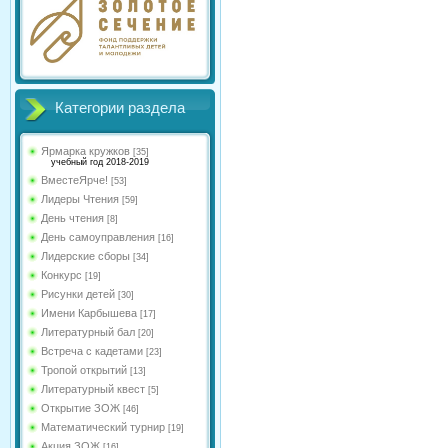
Категории раздела
Ярмарка кружков
[35]
учебный год 2018-2019
ВместеЯрче!
[53]
Лидеры Чтения
[59]
День чтения
[8]
День самоуправления
[16]
Лидерские сборы
[34]
Конкурс
[19]
Рисунки детей
[30]
Имени Карбышева
[17]
Литературный бал
[20]
Встреча с кадетами
[23]
Тропой открытий
[13]
Литературный квест
[5]
Открытие ЗОЖ
[46]
Математический турнир
[19]
Акция ЗОЖ
[16]