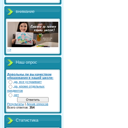
внимание
-->
Наш опрос
Довольны ли вы качеством
образования в нашей школе:
да, все устраивает
да, кроме отдельных
предметов
нет
Результаты
|
Архив опросов
Всего ответов:
354
Статистика