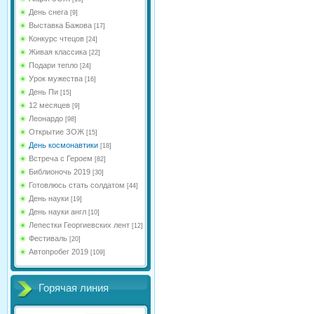
День снега
[9]
Выставка Бажова
[17]
Конкурс чтецов
[24]
Живая классика
[22]
Подари тепло
[24]
Урок мужества
[16]
День Пи
[15]
12 месяцев
[9]
Леонардо
[98]
Открытие ЗОЖ
[15]
День космонавтики
[18]
Встреча с Героем
[82]
Библионочь 2019
[30]
Готовлюсь стать солдатом
[44]
День науки
[19]
День науки англ
[10]
Лепестки Георгиевских лент
[12]
Фестиваль
[20]
Автопробег 2019
[109]
Горячая линия