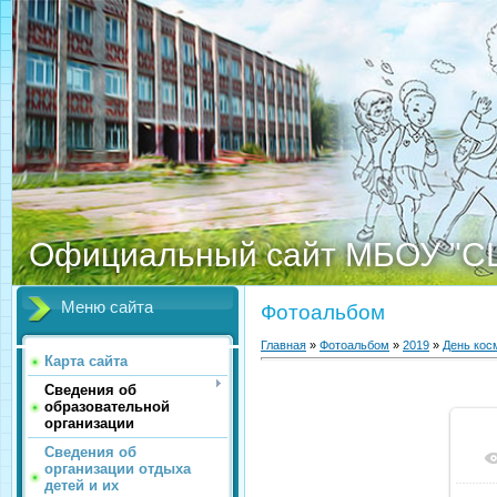
Официальный сайт МБОУ "С
Меню сайта
Фотоальбом
Главная
»
Фотоальбом
»
2019
»
День кос
Карта сайта
Сведения об
образовательной
организации
Сведения об
организации отдыха
детей и их