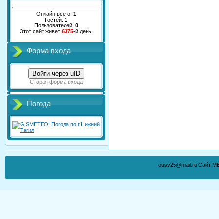
Онлайн всего:
1
Гостей:
1
Пользователей:
0
Этот сайт живет
6375
-й день.
Форма входа
Войти через uID
Старая форма входа
Погода
ousv25@mail.ru Сайт М