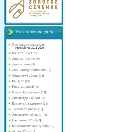
Категории раздела
Ярмарка кружков
[35]
учебный год 2018-2019
ВместеЯрче!
[53]
Лидеры Чтения
[59]
День чтения
[8]
День самоуправления
[16]
Лидерские сборы
[34]
Конкурс
[19]
Рисунки детей
[30]
Имени Карбышева
[17]
Литературный бал
[20]
Встреча с кадетами
[23]
Тропой открытий
[13]
Литературный квест
[5]
Открытие ЗОЖ
[46]
Математический турнир
[19]
Акция ЗОЖ
[16]