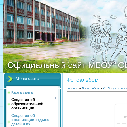
Официальный сайт МБОУ "С
Меню сайта
Фотоальбом
Главная
»
Фотоальбом
»
2019
»
День кос
Карта сайта
Сведения об
образовательной
организации
Сведения об
организации отдыха
детей и их