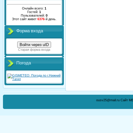
Онлайн всего:
1
Гостей:
1
Пользователей:
0
Этот сайт живет
6376
-й день.
Форма входа
Войти через uID
Старая форма входа
Погода
ousv25@mail.ru Сайт М