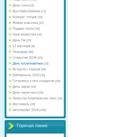
День снега
[9]
Выставка Бажова
[17]
Конкурс чтецов
[24]
Живая классика
[22]
Подари тепло
[24]
Урок мужества
[16]
День Пи
[15]
12 месяцев
[9]
Леонардо
[98]
Открытие ЗОЖ
[15]
День космонавтики
[18]
Встреча с Героем
[82]
Библионочь 2019
[30]
Готовлюсь стать солдатом
[44]
День науки
[19]
День науки англ
[10]
Лепестки Георгиевских лент
[12]
Фестиваль
[20]
Автопробег 2019
[109]
Горячая линия