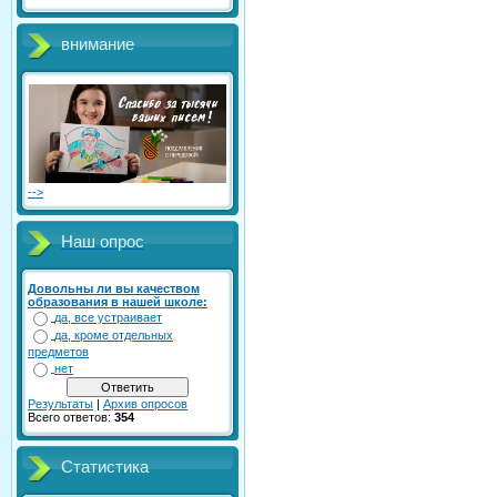
внимание
-->
Наш опрос
Довольны ли вы качеством
образования в нашей школе:
да, все устраивает
да, кроме отдельных
предметов
нет
Результаты
|
Архив опросов
Всего ответов:
354
Статистика