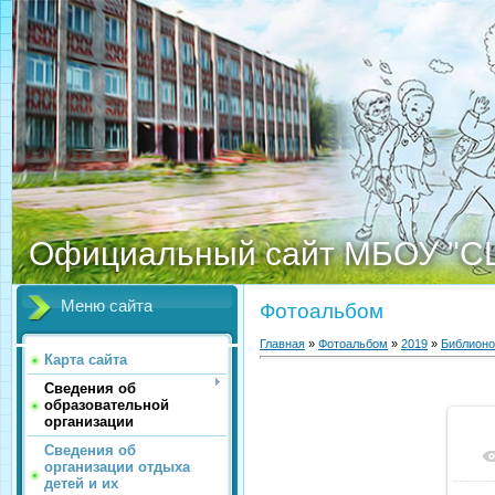
Официальный сайт МБОУ "С
Меню сайта
Фотоальбом
Главная
»
Фотоальбом
»
2019
»
Библионо
Карта сайта
Сведения об
образовательной
организации
Сведения об
организации отдыха
детей и их