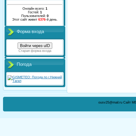
Онлайн всего:
1
Гостей:
1
Пользователей:
0
Этот сайт живет
6376
-й день.
Форма входа
Войти через uID
Старая форма входа
Погода
ousv25@mail.ru Сайт М