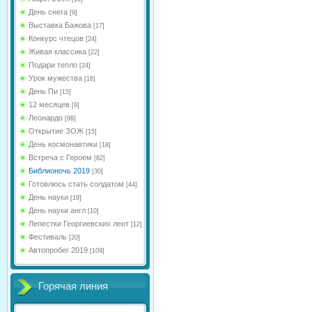
День снега
[9]
Выставка Бажова
[17]
Конкурс чтецов
[24]
Живая классика
[22]
Подари тепло
[24]
Урок мужества
[16]
День Пи
[15]
12 месяцев
[9]
Леонардо
[98]
Открытие ЗОЖ
[15]
День космонавтики
[18]
Встреча с Героем
[82]
Библионочь 2019
[30]
Готовлюсь стать солдатом
[44]
День науки
[19]
День науки англ
[10]
Лепестки Георгиевских лент
[12]
Фестиваль
[20]
Автопробег 2019
[109]
Горячая линия