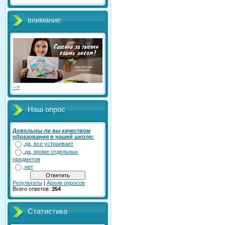
внимание
-->
Наш опрос
Довольны ли вы качеством
образования в нашей школе:
да, все устраивает
да, кроме отдельных
предметов
нет
Результаты
|
Архив опросов
Всего ответов:
354
Статистика