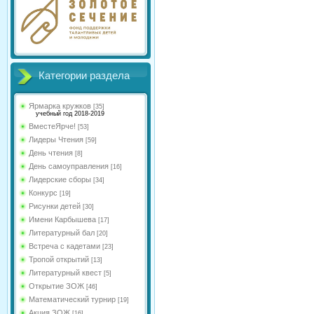
Категории раздела
Ярмарка кружков
[35]
учебный год 2018-2019
ВместеЯрче!
[53]
Лидеры Чтения
[59]
День чтения
[8]
День самоуправления
[16]
Лидерские сборы
[34]
Конкурс
[19]
Рисунки детей
[30]
Имени Карбышева
[17]
Литературный бал
[20]
Встреча с кадетами
[23]
Тропой открытий
[13]
Литературный квест
[5]
Открытие ЗОЖ
[46]
Математический турнир
[19]
Акция ЗОЖ
[16]