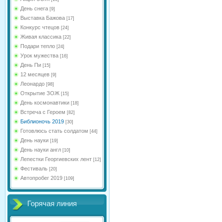
День снега
[9]
Выставка Бажова
[17]
Конкурс чтецов
[24]
Живая классика
[22]
Подари тепло
[24]
Урок мужества
[16]
День Пи
[15]
12 месяцев
[9]
Леонардо
[98]
Открытие ЗОЖ
[15]
День космонавтики
[18]
Встреча с Героем
[82]
Библионочь 2019
[30]
Готовлюсь стать солдатом
[44]
День науки
[19]
День науки англ
[10]
Лепестки Георгиевских лент
[12]
Фестиваль
[20]
Автопробег 2019
[109]
Горячая линия