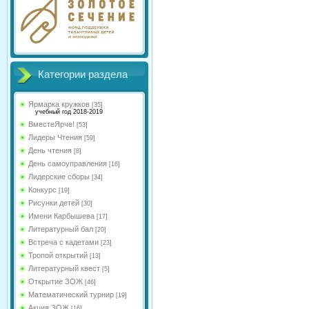
Категории раздела
Ярмарка кружков
[35]
учебный год 2018-2019
ВместеЯрче!
[53]
Лидеры Чтения
[59]
День чтения
[8]
День самоуправления
[16]
Лидерские сборы
[34]
Конкурс
[19]
Рисунки детей
[30]
Имени Карбышева
[17]
Литературный бал
[20]
Встреча с кадетами
[23]
Тропой открытий
[13]
Литературный квест
[5]
Открытие ЗОЖ
[46]
Математический турнир
[19]
Акция ЗОЖ
[16]