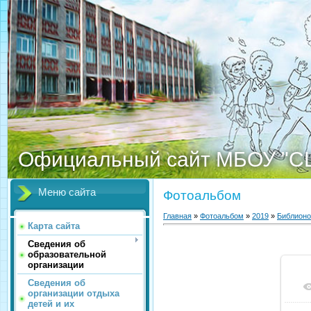
Официальный сайт МБОУ "С
Меню сайта
Фотоальбом
Главная
»
Фотоальбом
»
2019
»
Библионо
Карта сайта
Сведения об
образовательной
организации
Сведения об
организации отдыха
детей и их