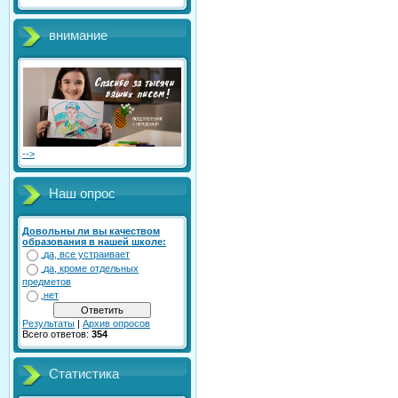
внимание
-->
Наш опрос
Довольны ли вы качеством
образования в нашей школе:
да, все устраивает
да, кроме отдельных
предметов
нет
Результаты
|
Архив опросов
Всего ответов:
354
Статистика