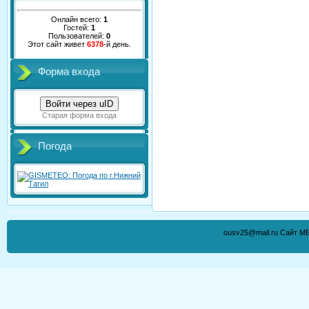
Онлайн всего:
1
Гостей:
1
Пользователей:
0
Этот сайт живет
6378
-й день.
Форма входа
Войти через uID
Старая форма входа
Погода
ousv25@mail.ru Сайт М