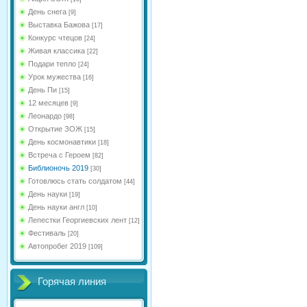
День снега
[9]
Выставка Бажова
[17]
Конкурс чтецов
[24]
Живая классика
[22]
Подари тепло
[24]
Урок мужества
[16]
День Пи
[15]
12 месяцев
[9]
Леонардо
[98]
Открытие ЗОЖ
[15]
День космонавтики
[18]
Встреча с Героем
[82]
Библионочь 2019
[30]
Готовлюсь стать солдатом
[44]
День науки
[19]
День науки англ
[10]
Лепестки Георгиевских лент
[12]
Фестиваль
[20]
Автопробег 2019
[109]
Горячая линия