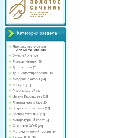
Категории раздела
Ярмарка кружков
[35]
учебный год 2018-2019
ВместеЯрче!
[53]
Лидеры Чтения
[59]
День чтения
[8]
День самоуправления
[16]
Лидерские сборы
[34]
Конкурс
[19]
Рисунки детей
[30]
Имени Карбышева
[17]
Литературный бал
[20]
Встреча с кадетами
[23]
Тропой открытий
[13]
Литературный квест
[5]
Открытие ЗОЖ
[46]
Математический турнир
[19]
Акция ЗОЖ
[16]