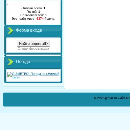
Онлайн всего:
1
Гостей:
1
Пользователей:
0
Этот сайт живет
6374
-й день.
Форма входа
Войти через uID
Старая форма входа
Погода
ousv25@mail.ru Сайт М