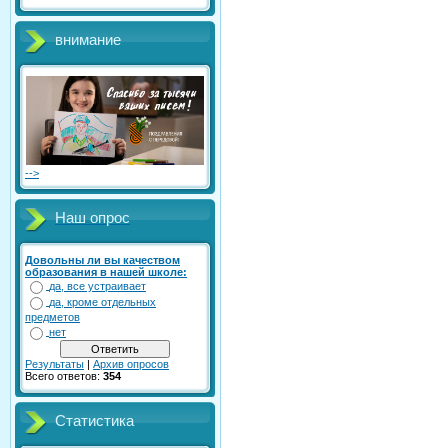
внимание
-->
Наш опрос
Довольны ли вы качеством
образования в нашей школе:
да, все устраивает
да, кроме отдельных
предметов
нет
Результаты
|
Архив опросов
Всего ответов:
354
Статистика