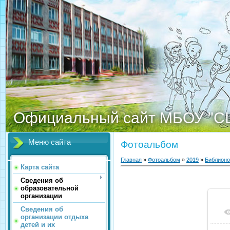
Официальный сайт МБОУ "С
Меню сайта
Фотоальбом
Главная
»
Фотоальбом
»
2019
»
Библионо
Карта сайта
Сведения об
образовательной
организации
Сведения об
организации отдыха
детей и их