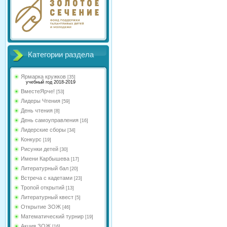
Категории раздела
Ярмарка кружков
[35]
учебный год 2018-2019
ВместеЯрче!
[53]
Лидеры Чтения
[59]
День чтения
[8]
День самоуправления
[16]
Лидерские сборы
[34]
Конкурс
[19]
Рисунки детей
[30]
Имени Карбышева
[17]
Литературный бал
[20]
Встреча с кадетами
[23]
Тропой открытий
[13]
Литературный квест
[5]
Открытие ЗОЖ
[46]
Математический турнир
[19]
Акция ЗОЖ
[16]