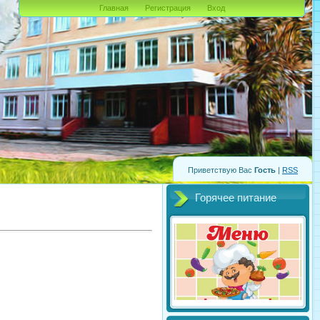
Главная
Регистрация
Вход
Приветствую Вас
Гость
|
RSS
Горячее питание