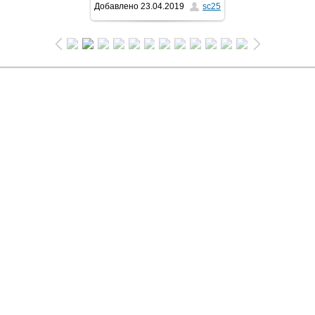
Добавлено
23.04.2019
sc25
1024x681
/ 135.4Kb