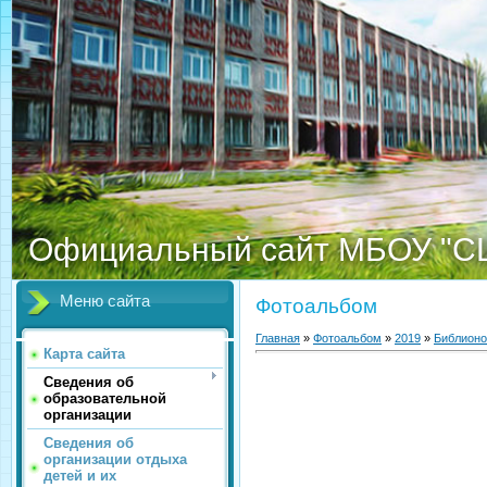
Официальный сайт МБОУ "С
Меню сайта
Фотоальбом
Главная
»
Фотоальбом
»
2019
»
Библионо
Карта сайта
Сведения об
образовательной
организации
Сведения об
организации отдыха
детей и их