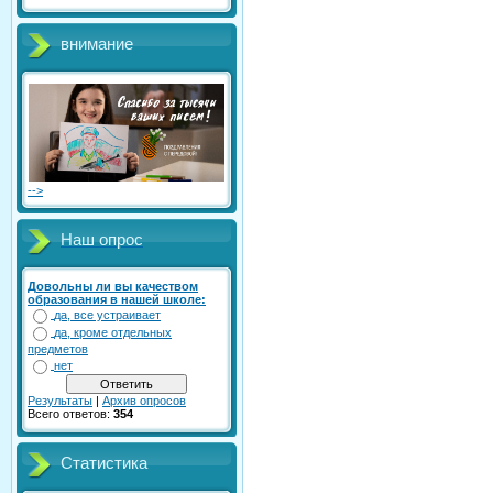
внимание
-->
Наш опрос
Довольны ли вы качеством
образования в нашей школе:
да, все устраивает
да, кроме отдельных
предметов
нет
Результаты
|
Архив опросов
Всего ответов:
354
Статистика