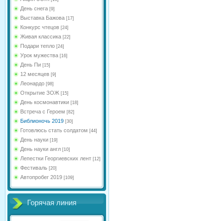
День снега
[9]
Выставка Бажова
[17]
Конкурс чтецов
[24]
Живая классика
[22]
Подари тепло
[24]
Урок мужества
[16]
День Пи
[15]
12 месяцев
[9]
Леонардо
[98]
Открытие ЗОЖ
[15]
День космонавтики
[18]
Встреча с Героем
[82]
Библионочь 2019
[30]
Готовлюсь стать солдатом
[44]
День науки
[19]
День науки англ
[10]
Лепестки Георгиевских лент
[12]
Фестиваль
[20]
Автопробег 2019
[109]
Горячая линия