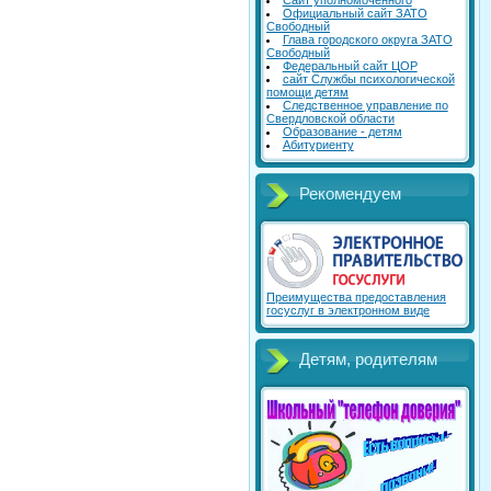
Сайт уполномоченного
Официальный сайт ЗАТО
Свободный
Глава городского округа ЗАТО
Свободный
Федеральный сайт ЦОР
сайт Службы психологической
помощи детям
Следственное управление по
Свердловской области
Образование - детям
Абитуриенту
Рекомендуем
Преимущества предоставления
госуслуг в электронном виде
Детям, родителям