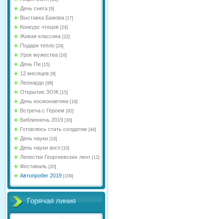
День снега
[9]
Выставка Бажова
[17]
Конкурс чтецов
[24]
Живая классика
[22]
Подари тепло
[24]
Урок мужества
[16]
День Пи
[15]
12 месяцев
[9]
Леонардо
[98]
Открытие ЗОЖ
[15]
День космонавтики
[18]
Встреча с Героем
[82]
Библионочь 2019
[30]
Готовлюсь стать солдатом
[44]
День науки
[19]
День науки англ
[10]
Лепестки Георгиевских лент
[12]
Фестиваль
[20]
Автопробег 2019
[109]
Горячая линия