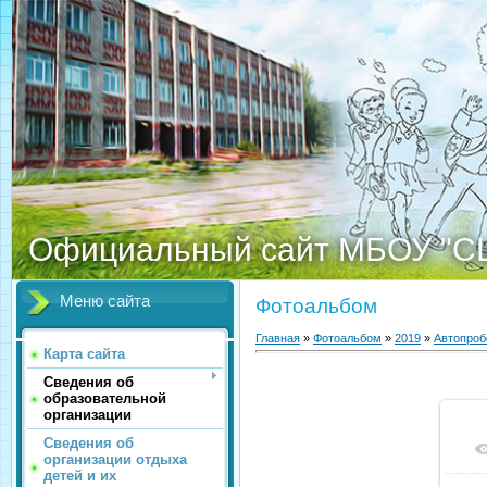
Официальный сайт МБОУ "С
Меню сайта
Фотоальбом
Главная
»
Фотоальбом
»
2019
»
Автопроб
Карта сайта
Сведения об
образовательной
организации
Сведения об
организации отдыха
детей и их