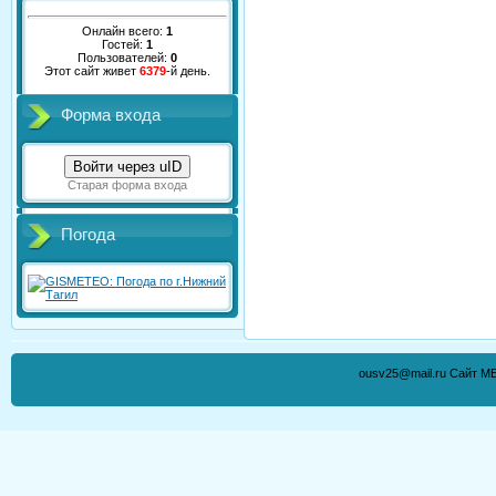
Онлайн всего:
1
Гостей:
1
Пользователей:
0
Этот сайт живет
6379
-й день.
Форма входа
Войти через uID
Старая форма входа
Погода
ousv25@mail.ru Сайт М