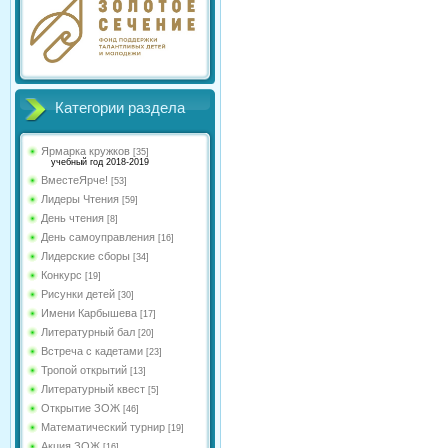
Категории раздела
Ярмарка кружков
[35]
учебный год 2018-2019
ВместеЯрче!
[53]
Лидеры Чтения
[59]
День чтения
[8]
День самоуправления
[16]
Лидерские сборы
[34]
Конкурс
[19]
Рисунки детей
[30]
Имени Карбышева
[17]
Литературный бал
[20]
Встреча с кадетами
[23]
Тропой открытий
[13]
Литературный квест
[5]
Открытие ЗОЖ
[46]
Математический турнир
[19]
Акция ЗОЖ
[16]