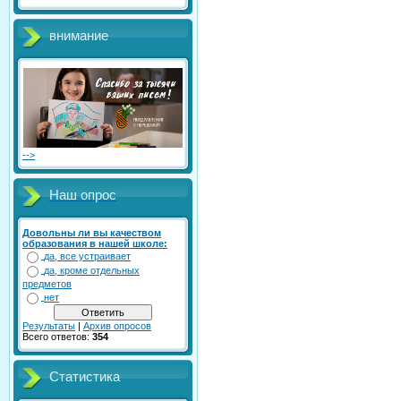
внимание
-->
Наш опрос
Довольны ли вы качеством
образования в нашей школе:
да, все устраивает
да, кроме отдельных
предметов
нет
Результаты
|
Архив опросов
Всего ответов:
354
Статистика