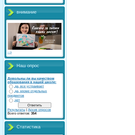
внимание
-->
Наш опрос
Довольны ли вы качеством
образования в нашей школе:
да, все устраивает
да, кроме отдельных
предметов
нет
Результаты
|
Архив опросов
Всего ответов:
354
Статистика