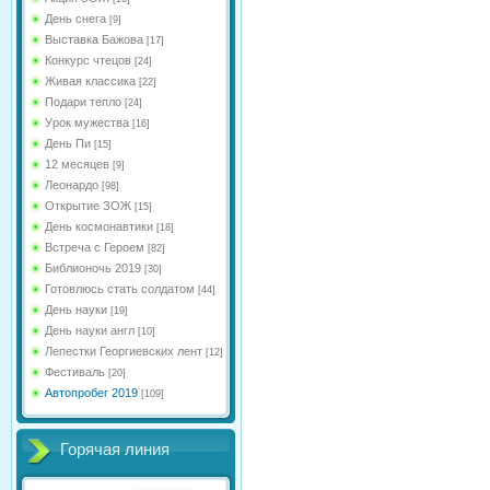
День снега
[9]
Выставка Бажова
[17]
Конкурс чтецов
[24]
Живая классика
[22]
Подари тепло
[24]
Урок мужества
[16]
День Пи
[15]
12 месяцев
[9]
Леонардо
[98]
Открытие ЗОЖ
[15]
День космонавтики
[18]
Встреча с Героем
[82]
Библионочь 2019
[30]
Готовлюсь стать солдатом
[44]
День науки
[19]
День науки англ
[10]
Лепестки Георгиевских лент
[12]
Фестиваль
[20]
Автопробег 2019
[109]
Горячая линия