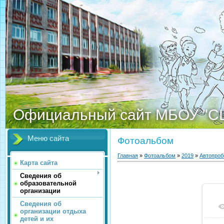
Официальный сайт МБОУ "С
Меню сайта
Фотоальбом
Главная
»
Фотоальбом
»
2019
»
Автопроб
Карта сайта
Сведения об
образовательной
организации
Сведения об
организации отдыха
детей и их