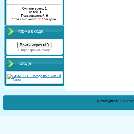
Онлайн всего:
1
Гостей:
1
Пользователей:
0
Этот сайт живет
6377
-й день.
Форма входа
Войти через uID
Старая форма входа
Погода
ousv25@mail.ru Сайт М