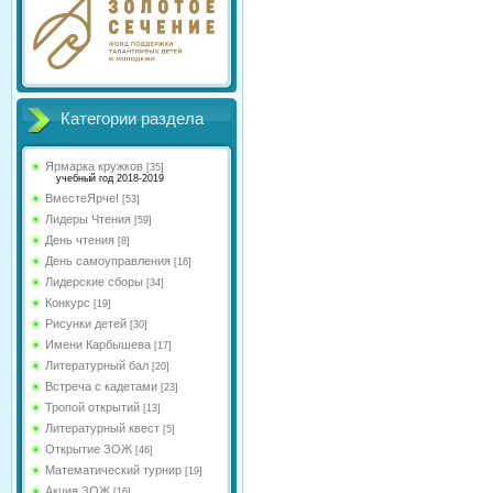
Категории раздела
Ярмарка кружков
[35]
учебный год 2018-2019
ВместеЯрче!
[53]
Лидеры Чтения
[59]
День чтения
[8]
День самоуправления
[16]
Лидерские сборы
[34]
Конкурс
[19]
Рисунки детей
[30]
Имени Карбышева
[17]
Литературный бал
[20]
Встреча с кадетами
[23]
Тропой открытий
[13]
Литературный квест
[5]
Открытие ЗОЖ
[46]
Математический турнир
[19]
Акция ЗОЖ
[16]