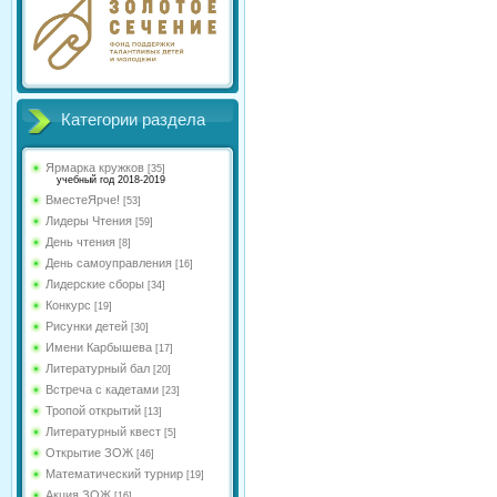
Категории раздела
Ярмарка кружков
[35]
учебный год 2018-2019
ВместеЯрче!
[53]
Лидеры Чтения
[59]
День чтения
[8]
День самоуправления
[16]
Лидерские сборы
[34]
Конкурс
[19]
Рисунки детей
[30]
Имени Карбышева
[17]
Литературный бал
[20]
Встреча с кадетами
[23]
Тропой открытий
[13]
Литературный квест
[5]
Открытие ЗОЖ
[46]
Математический турнир
[19]
Акция ЗОЖ
[16]