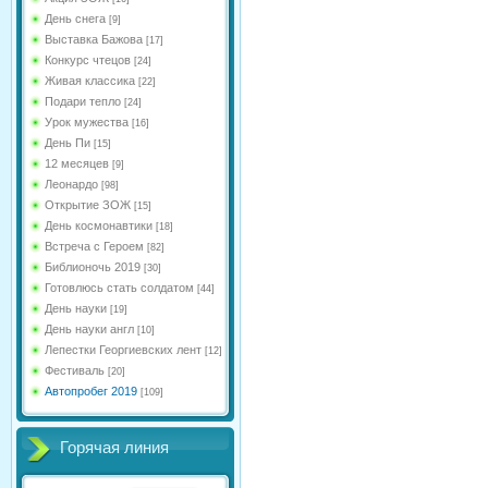
День снега
[9]
Выставка Бажова
[17]
Конкурс чтецов
[24]
Живая классика
[22]
Подари тепло
[24]
Урок мужества
[16]
День Пи
[15]
12 месяцев
[9]
Леонардо
[98]
Открытие ЗОЖ
[15]
День космонавтики
[18]
Встреча с Героем
[82]
Библионочь 2019
[30]
Готовлюсь стать солдатом
[44]
День науки
[19]
День науки англ
[10]
Лепестки Георгиевских лент
[12]
Фестиваль
[20]
Автопробег 2019
[109]
Горячая линия