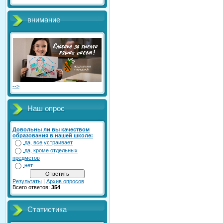
внимание
-->
Наш опрос
Довольны ли вы качеством
образования в нашей школе:
да, все устраивает
да, кроме отдельных
предметов
нет
Результаты
|
Архив опросов
Всего ответов:
354
Статистика