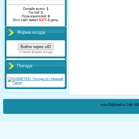
Онлайн всего:
1
Гостей:
1
Пользователей:
0
Этот сайт живет
6377
-й день.
Форма входа
Войти через uID
Старая форма входа
Погода
ousv25@mail.ru Сайт М