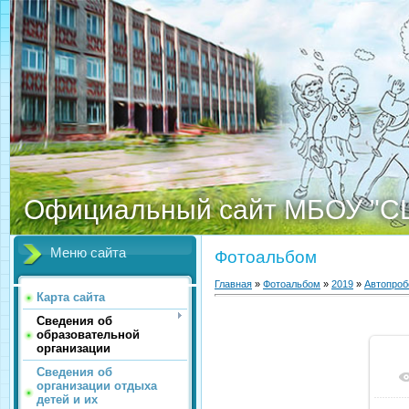
Официальный сайт МБОУ "С
Меню сайта
Фотоальбом
Главная
»
Фотоальбом
»
2019
»
Автопроб
Карта сайта
Сведения об
образовательной
организации
Сведения об
организации отдыха
детей и их