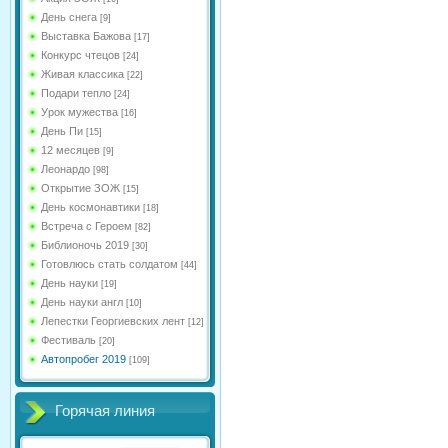
День снега
[9]
Выставка Бажова
[17]
Конкурс чтецов
[24]
Живая классика
[22]
Подари тепло
[24]
Урок мужества
[16]
День Пи
[15]
12 месяцев
[9]
Леонардо
[98]
Открытие ЗОЖ
[15]
День космонавтики
[18]
Встреча с Героем
[82]
Библионочь 2019
[30]
Готовлюсь стать солдатом
[44]
День науки
[19]
День науки англ
[10]
Лепестки Георгиевских лент
[12]
Фестиваль
[20]
Автопробег 2019
[109]
Горячая линия