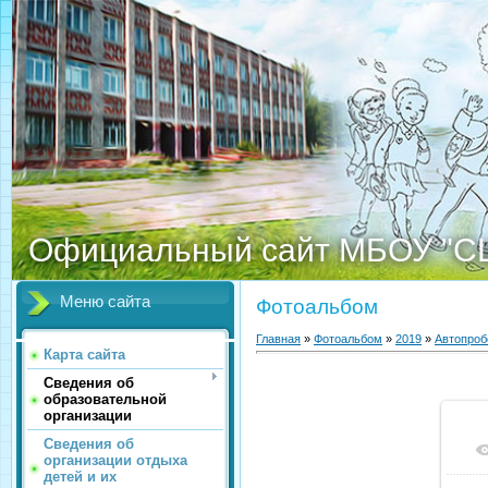
Официальный сайт МБОУ "С
Меню сайта
Фотоальбом
Главная
»
Фотоальбом
»
2019
»
Автопроб
Карта сайта
Сведения об
образовательной
организации
Сведения об
организации отдыха
детей и их