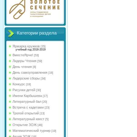
Категории раздела
Ярмарка кружков
[35]
учебный год 2018-2019
ВместеЯрче!
[53]
Лидеры Чтения
[59]
День чтения
[8]
День самоуправления
[16]
Лидерские сборы
[34]
Конкурс
[19]
Рисунки детей
[30]
Имени Карбышева
[17]
Литературный бал
[20]
Встреча с кадетами
[23]
Тропой открытий
[13]
Литературный квест
[5]
Открытие ЗОЖ
[46]
Математический турнир
[19]
Акция ЗОЖ
[16]