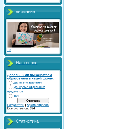
внимание
-->
Наш опрос
Довольны ли вы качеством
образования в нашей школе:
да, все устраивает
да, кроме отдельных
предметов
нет
Результаты
|
Архив опросов
Всего ответов:
354
Статистика