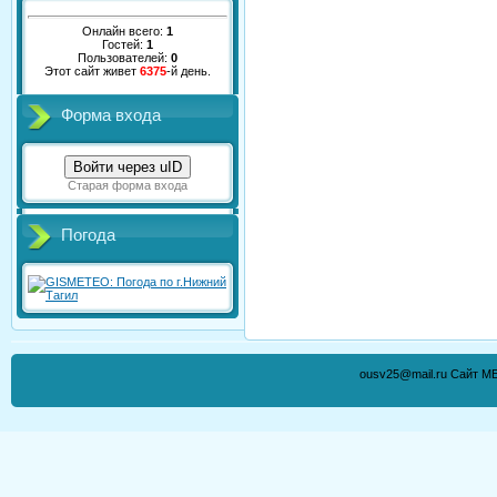
Онлайн всего:
1
Гостей:
1
Пользователей:
0
Этот сайт живет
6375
-й день.
Форма входа
Войти через uID
Старая форма входа
Погода
ousv25@mail.ru Сайт М