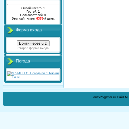
Онлайн всего:
1
Гостей:
1
Пользователей:
0
Этот сайт живет
6378
-й день.
Форма входа
Войти через uID
Старая форма входа
Погода
ousv25@mail.ru Сайт М