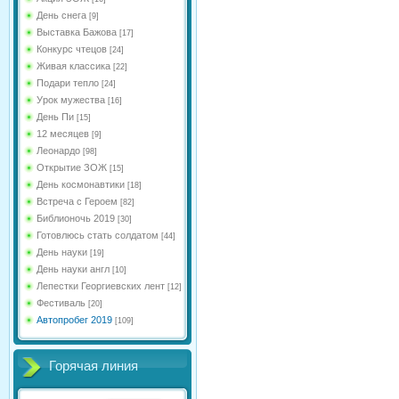
День снега
[9]
Выставка Бажова
[17]
Конкурс чтецов
[24]
Живая классика
[22]
Подари тепло
[24]
Урок мужества
[16]
День Пи
[15]
12 месяцев
[9]
Леонардо
[98]
Открытие ЗОЖ
[15]
День космонавтики
[18]
Встреча с Героем
[82]
Библионочь 2019
[30]
Готовлюсь стать солдатом
[44]
День науки
[19]
День науки англ
[10]
Лепестки Георгиевских лент
[12]
Фестиваль
[20]
Автопробег 2019
[109]
Горячая линия