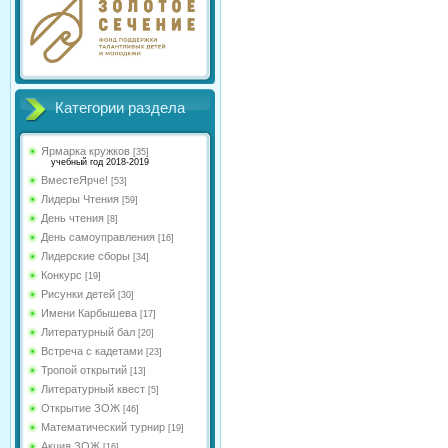
Категории раздела
Ярмарка кружков
[35]
учебный год 2018-2019
ВместеЯрче!
[53]
Лидеры Чтения
[59]
День чтения
[8]
День самоуправления
[16]
Лидерские сборы
[34]
Конкурс
[19]
Рисунки детей
[30]
Имени Карбышева
[17]
Литературный бал
[20]
Встреча с кадетами
[23]
Тропой открытий
[13]
Литературный квест
[5]
Открытие ЗОЖ
[46]
Математический турнир
[19]
Акция ЗОЖ
[16]