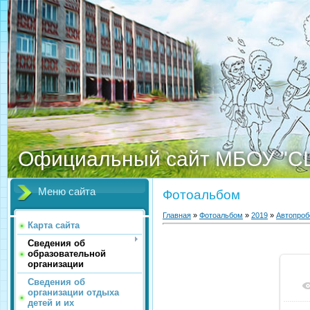
Официальный сайт МБОУ "С
Меню сайта
Фотоальбом
Главная
»
Фотоальбом
»
2019
»
Автопроб
Карта сайта
Сведения об
образовательной
организации
Сведения об
организации отдыха
детей и их