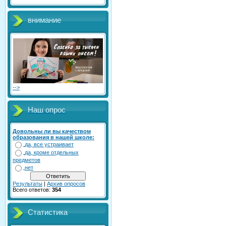
внимание
-->
Наш опрос
Довольны ли вы качеством
образования в нашей школе:
да, все устраивает
да, кроме отдельных
предметов
нет
Результаты
|
Архив опросов
Всего ответов:
354
Статистика