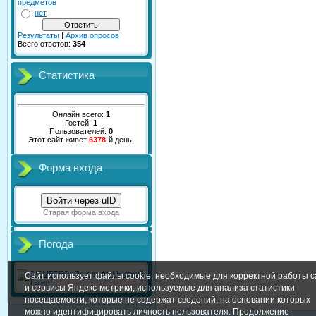
предметов
нет
Результаты
|
Архив опросов
Всего ответов:
354
Статистика
Онлайн всего:
1
Гостей:
1
Пользователей:
0
Этот сайт живет
6378
-й день.
Форма входа
Войти через uID
Старая форма входа
Погода
Сайт использует файлы cookie, необходимые для корректной работы с
и сервисы Яндекс-метрики, используемые для анализа статистики
посещаемости, которые не содержат сведений, на основании которых
можно идентифицировать личность пользователя. Продолжение