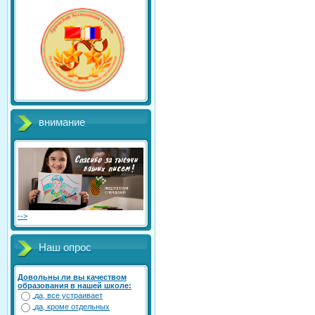
внимание
-->
Наш опрос
Довольны ли вы качеством
образования в нашей школе:
да, все устраивает
да, кроме отдельных