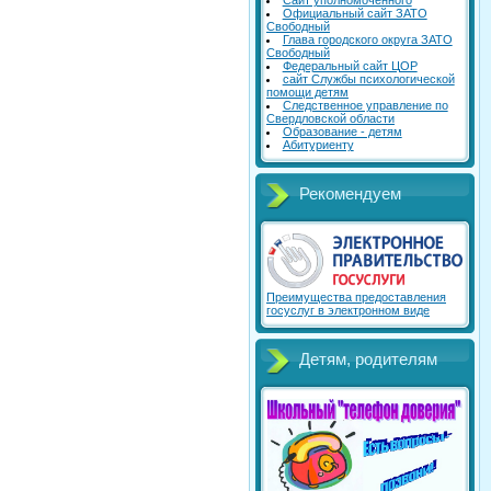
Сайт уполномоченного
Официальный сайт ЗАТО
Свободный
Глава городского округа ЗАТО
Свободный
Федеральный сайт ЦОР
сайт Службы психологической
помощи детям
Следственное управление по
Свердловской области
Образование - детям
Абитуриенту
Рекомендуем
Преимущества предоставления
госуслуг в электронном виде
Детям, родителям