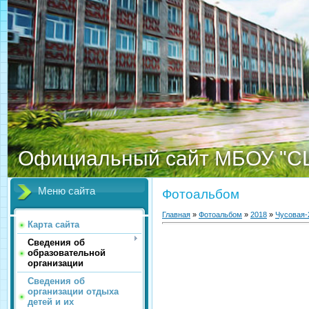
Официальный сайт МБОУ "С
Меню сайта
Фотоальбом
Главная
»
Фотоальбом
»
2018
»
Чусовая-
Карта сайта
Сведения об
образовательной
организации
Сведения об
организации отдыха
детей и их