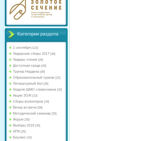
Категории раздела
1 сентября
[122]
Лидерские сборы 2017
[44]
Лидеры чтения
[29]
Доступная среда
[43]
Турнир Нордена
[48]
Образовательный туризм
[22]
Литературный бал
[26]
Неделя ШМО словесников
[20]
Акции ЗОЖ
[13]
Сборы волонтеров
[19]
Вечер встречи
[58]
Методический семинар
[35]
Форум
[20]
Выборы 2018
[35]
НПК
[35]
Боулинг
[15]