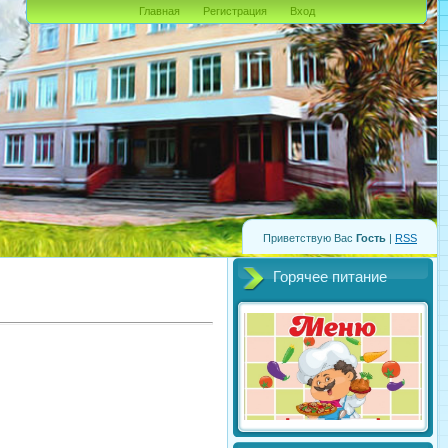
Главная
Регистрация
Вход
Приветствую Вас
Гость
|
RSS
Горячее питание