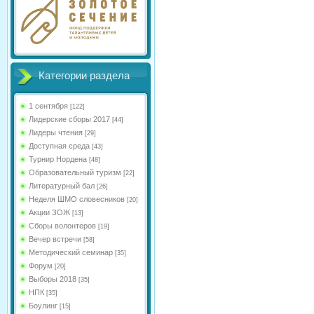
Категории раздела
1 сентября
[122]
Лидерские сборы 2017
[44]
Лидеры чтения
[29]
Доступная среда
[43]
Турнир Нордена
[48]
Образовательный туризм
[22]
Литературный бал
[26]
Неделя ШМО словесников
[20]
Акции ЗОЖ
[13]
Сборы волонтеров
[19]
Вечер встречи
[58]
Методический семинар
[35]
Форум
[20]
Выборы 2018
[35]
НПК
[35]
Боулинг
[15]