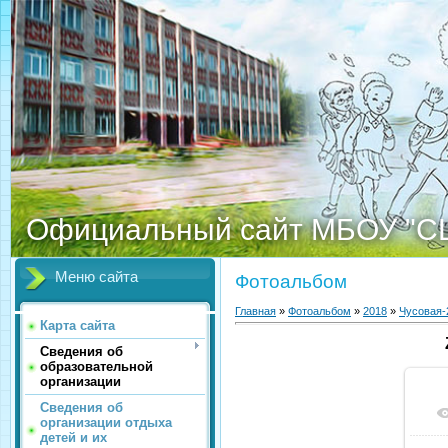
Официальный сайт МБОУ "С
Меню сайта
Фотоальбом
Главная
»
Фотоальбом
»
2018
»
Чусовая-
Карта сайта
Сведения об
образовательной
организации
Сведения об
организации отдыха
детей и их