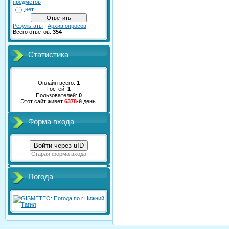
предметов
нет
Результаты
|
Архив опросов
Всего ответов:
354
Статистика
Онлайн всего:
1
Гостей:
1
Пользователей:
0
Этот сайт живет
6378
-й день.
Форма входа
Войти через uID
Старая форма входа
Погода