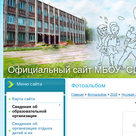
Официальный сайт МБОУ "С
Меню сайта
Фотоальбом
Главная
»
Фотоальбом
»
2018
»
Чусовая-
Карта сайта
Сведения об
образовательной
организации
Сведения об
организации отдыха
детей и их