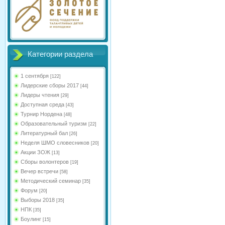
Категории раздела
1 сентября
[122]
Лидерские сборы 2017
[44]
Лидеры чтения
[29]
Доступная среда
[43]
Турнир Нордена
[48]
Образовательный туризм
[22]
Литературный бал
[26]
Неделя ШМО словесников
[20]
Акции ЗОЖ
[13]
Сборы волонтеров
[19]
Вечер встречи
[58]
Методический семинар
[35]
Форум
[20]
Выборы 2018
[35]
НПК
[35]
Боулинг
[15]