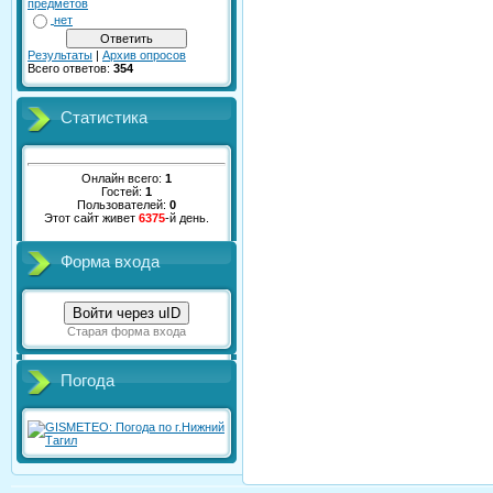
предметов
нет
Результаты
|
Архив опросов
Всего ответов:
354
Статистика
Онлайн всего:
1
Гостей:
1
Пользователей:
0
Этот сайт живет
6375
-й день.
Форма входа
Войти через uID
Старая форма входа
Погода