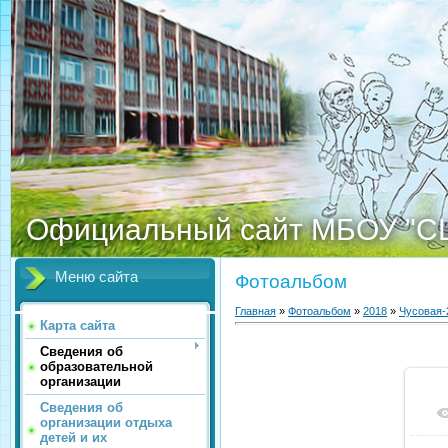
Официальный сайт МБОУ "С
Меню сайта
Фотоальбом
Главная
»
Фотоальбом
»
2018
»
Чусовая-
Карта сайта
Сведения об
образовательной
организации
Сведения об
организации отдыха
детей и их