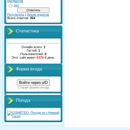
предметов
нет
Результаты
|
Архив опросов
Всего ответов:
354
Статистика
Онлайн всего:
1
Гостей:
1
Пользователей:
0
Этот сайт живет
6375
-й день.
Форма входа
Войти через uID
Старая форма входа
Погода