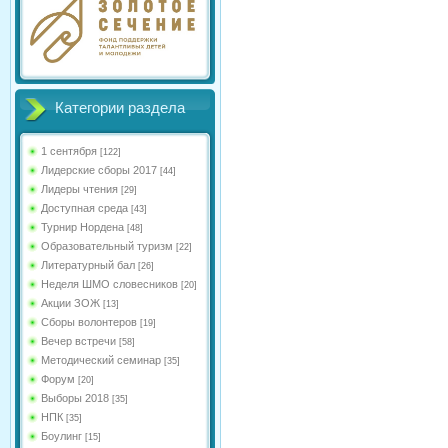
Категории раздела
1 сентября
[122]
Лидерские сборы 2017
[44]
Лидеры чтения
[29]
Доступная среда
[43]
Турнир Нордена
[48]
Образовательный туризм
[22]
Литературный бал
[26]
Неделя ШМО словесников
[20]
Акции ЗОЖ
[13]
Сборы волонтеров
[19]
Вечер встречи
[58]
Методический семинар
[35]
Форум
[20]
Выборы 2018
[35]
НПК
[35]
Боулинг
[15]