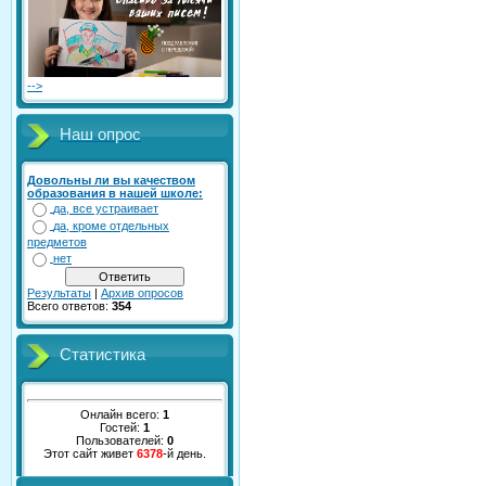
-->
Наш опрос
Довольны ли вы качеством
образования в нашей школе:
да, все устраивает
да, кроме отдельных
предметов
нет
Результаты
|
Архив опросов
Всего ответов:
354
Статистика
Онлайн всего:
1
Гостей:
1
Пользователей:
0
Этот сайт живет
6378
-й день.