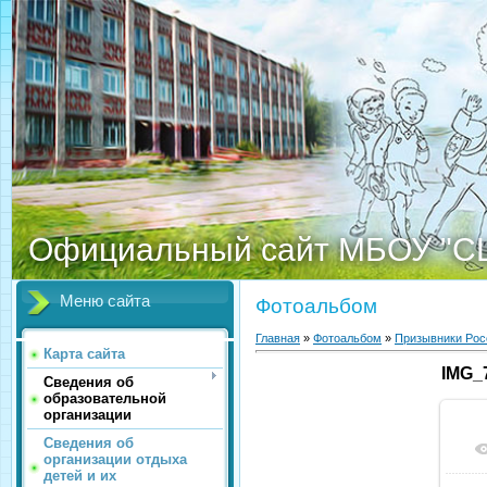
Официальный сайт МБОУ "С
Меню сайта
Фотоальбом
Главная
»
Фотоальбом
»
Призывники Рос
Карта сайта
IMG_7
Сведения об
образовательной
организации
Сведения об
организации отдыха
детей и их