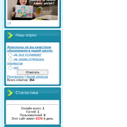
-->
Наш опрос
Довольны ли вы качеством
образования в нашей школе:
да, все устраивает
да, кроме отдельных
предметов
нет
Результаты
|
Архив опросов
Всего ответов:
354
Статистика
Онлайн всего:
1
Гостей:
1
Пользователей:
0
Этот сайт живет
6376
-й день.