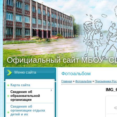
Официальный сайт МБОУ "С
Меню сайта
Фотоальбом
Главная
»
Фотоальбом
»
Призывники Рос
Карта сайта
IMG_6
Сведения об
образовательной
организации
Сведения об
организации отдыха
детей и их