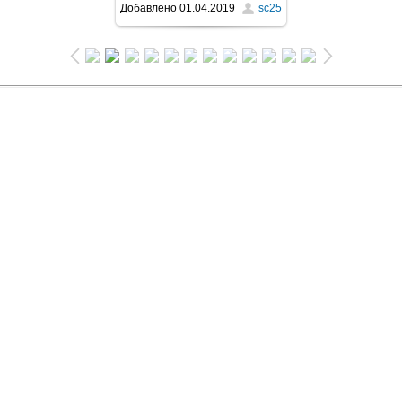
Добавлено
01.04.2019
sc25
1024x768
/ 336.9Kb