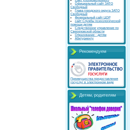
Сайт уполномоченного
Официальный сайт ЗАТО
Свободный
Глава городского округа ЗАТО
Свободный
Федеральный сайт ЦОР
сайт Службы психологической
помощи детям
Следственное управление по
Свердловской области
Образование - детям
Абитуриенту
Рекомендуем
Преимущества предоставления
госуслуг в электронном виде
Детям, родителям