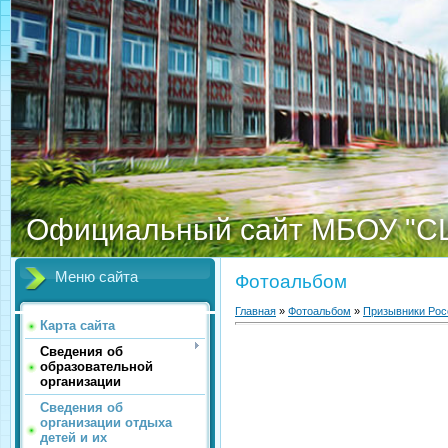
Официальный сайт МБОУ "С
Меню сайта
Фотоальбом
Главная
»
Фотоальбом
»
Призывники Рос
Карта сайта
Сведения об
образовательной
организации
Сведения об
организации отдыха
детей и их