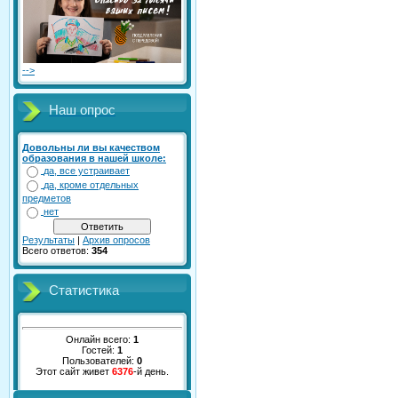
-->
Наш опрос
Довольны ли вы качеством
образования в нашей школе:
да, все устраивает
да, кроме отдельных
предметов
нет
Результаты
|
Архив опросов
Всего ответов:
354
Статистика
Онлайн всего:
1
Гостей:
1
Пользователей:
0
Этот сайт живет
6376
-й день.