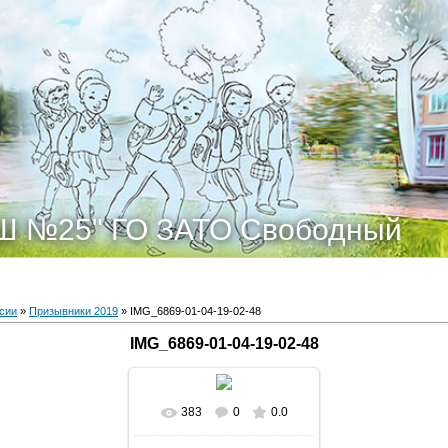
Ш №25" ГО ЗАТО Свободный
сии
»
Призывники 2019
» IMG_6869-01-04-19-02-48
IMG_6869-01-04-19-02-48
383
0
0.0
В реальном размере