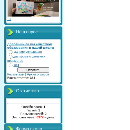
-->
Наш опрос
Довольны ли вы качеством
образования в нашей школе:
да, все устраивает
да, кроме отдельных
предметов
нет
Результаты
|
Архив опросов
Всего ответов:
354
Статистика
Онлайн всего:
1
Гостей:
1
Пользователей:
0
Этот сайт живет
6377
-й день.
Форма входа