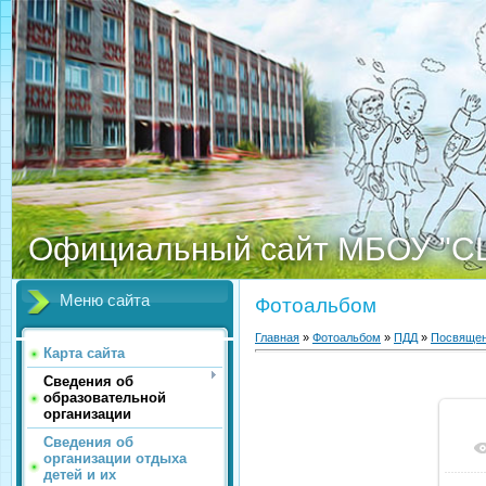
Официальный сайт МБОУ "С
Меню сайта
Фотоальбом
Главная
»
Фотоальбом
»
ПДД
»
Посвящен
Карта сайта
Сведения об
образовательной
организации
Сведения об
организации отдыха
детей и их