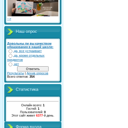
-->
Наш опрос
Довольны ли вы качеством
образования в нашей школе:
да, все устраивает
да, кроме отдельных
предметов
нет
Результаты
|
Архив опросов
Всего ответов:
354
Статистика
Онлайн всего:
1
Гостей:
1
Пользователей:
0
Этот сайт живет
6377
-й день.
Форма входа