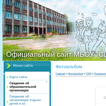
Официальный сайт МБОУ "С
Меню сайта
Фотоальбом
Главная
»
Фотоальбом
»
ПДД
»
Посвящен
Карта сайта
Сведения об
образовательной
организации
Сведения об
организации отдыха
детей и их