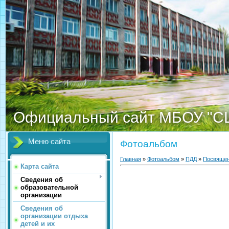
Официальный сайт МБОУ "С
Меню сайта
Фотоальбом
Главная
»
Фотоальбом
»
ПДД
»
Посвящен
Карта сайта
Сведения об
образовательной
организации
Сведения об
организации отдыха
детей и их