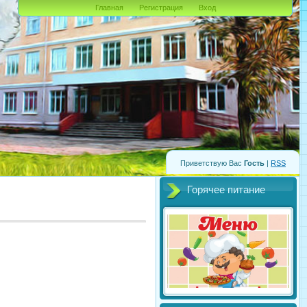
Главная
Регистрация
Вход
Приветствую Вас
Гость
|
RSS
Горячее питание