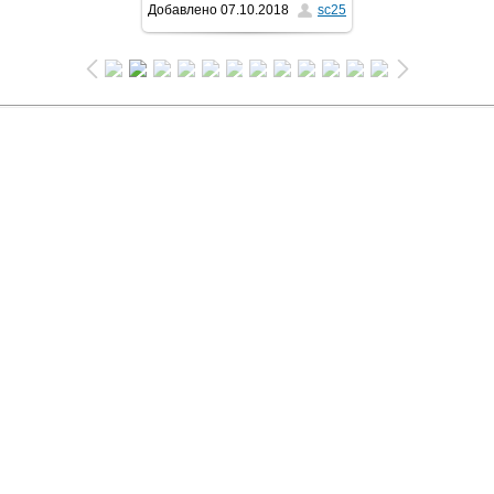
Добавлено
07.10.2018
sc25
1024x683
/ 82.8Kb