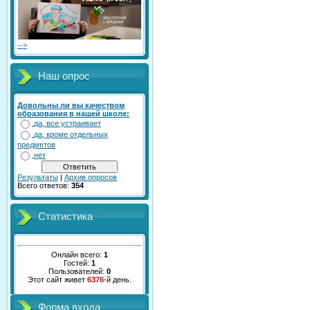
-->
Наш опрос
Довольны ли вы качеством
образования в нашей школе:
да, все устраивает
да, кроме отдельных
предметов
нет
Результаты
|
Архив опросов
Всего ответов:
354
Статистика
Онлайн всего:
1
Гостей:
1
Пользователей:
0
Этот сайт живет
6376
-й день.
Форма входа