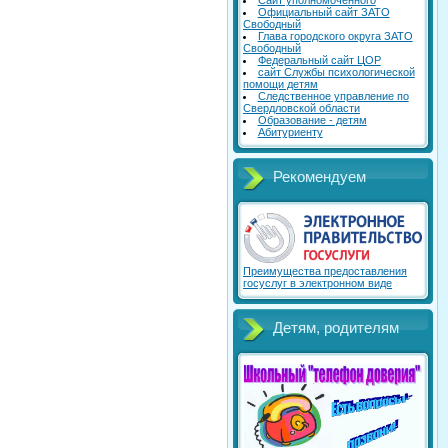
Сайт уполномоченного
Официальный сайт ЗАТО
Свободный
Глава городского округа ЗАТО
Свободный
Федеральный сайт ЦОР
сайт Службы психологической
помощи детям
Следственное управление по
Свердловской области
Образование - детям
Абитуриенту
Рекомендуем
Преимущества предоставления
госуслуг в электронном виде
Детям, родителям