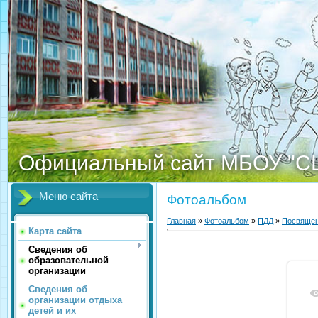
Официальный сайт МБОУ "С
Меню сайта
Фотоальбом
Главная
»
Фотоальбом
»
ПДД
»
Посвящен
Карта сайта
Сведения об
образовательной
организации
Сведения об
организации отдыха
детей и их