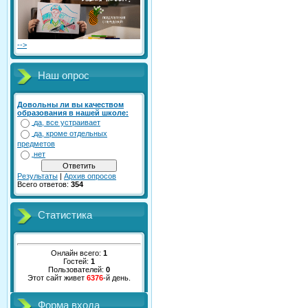
-->
Наш опрос
Довольны ли вы качеством
образования в нашей школе:
да, все устраивает
да, кроме отдельных
предметов
нет
Результаты
|
Архив опросов
Всего ответов:
354
Статистика
Онлайн всего:
1
Гостей:
1
Пользователей:
0
Этот сайт живет
6376
-й день.
Форма входа