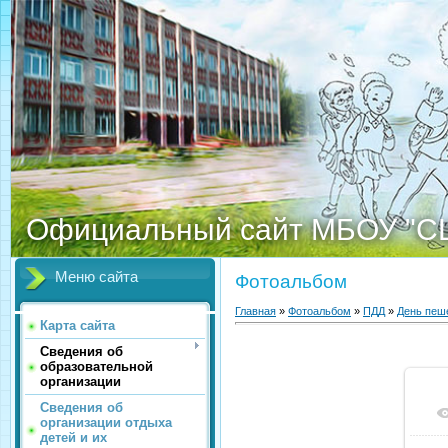
Официальный сайт МБОУ "С
Меню сайта
Фотоальбом
Главная
»
Фотоальбом
»
ПДД
»
День пеш
Карта сайта
Сведения об
образовательной
организации
Сведения об
организации отдыха
детей и их