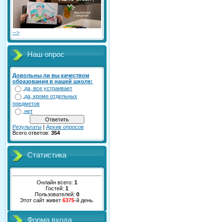
-->
Наш опрос
Довольны ли вы качеством
образования в нашей школе:
да, все устраивает
да, кроме отдельных
предметов
нет
Результаты
|
Архив опросов
Всего ответов:
354
Статистика
Онлайн всего:
1
Гостей:
1
Пользователей:
0
Этот сайт живет
6375
-й день.
Форма входа