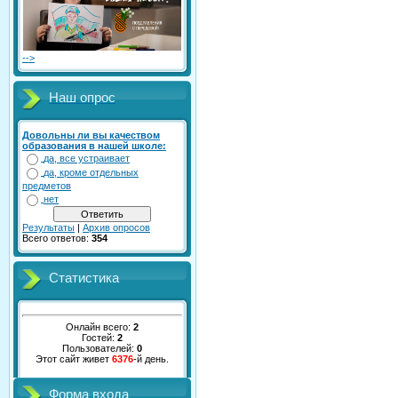
-->
Наш опрос
Довольны ли вы качеством
образования в нашей школе:
да, все устраивает
да, кроме отдельных
предметов
нет
Результаты
|
Архив опросов
Всего ответов:
354
Статистика
Онлайн всего:
2
Гостей:
2
Пользователей:
0
Этот сайт живет
6376
-й день.
Форма входа