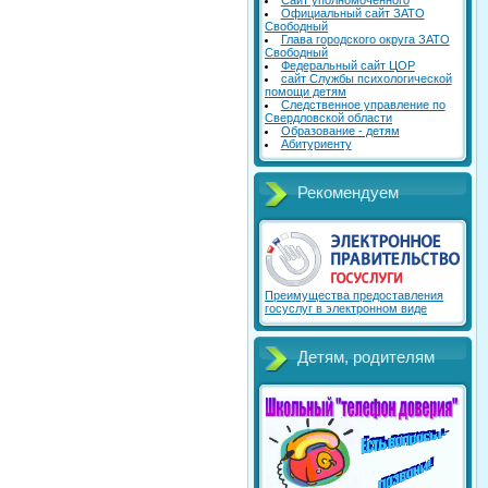
Сайт уполномоченного
Официальный сайт ЗАТО
Свободный
Глава городского округа ЗАТО
Свободный
Федеральный сайт ЦОР
сайт Службы психологической
помощи детям
Следственное управление по
Свердловской области
Образование - детям
Абитуриенту
Рекомендуем
Преимущества предоставления
госуслуг в электронном виде
Детям, родителям