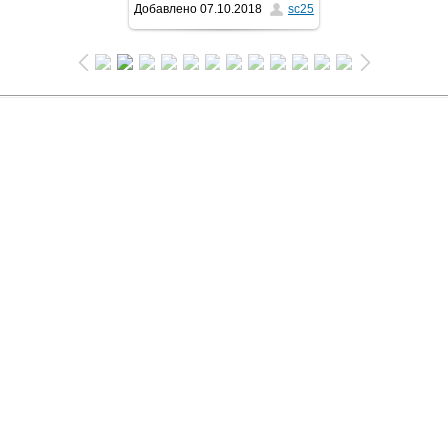
Добавлено
07.10.2018
sc25
1024x683
/ 94.8Kb