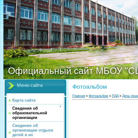
Официальный сайт МБОУ "С
Меню сайта
Фотоальбом
Главная
»
Фотоальбом
»
ПДД
»
День пеш
Карта сайта
Сведения об
образовательной
организации
Сведения об
организации отдыха
детей и их