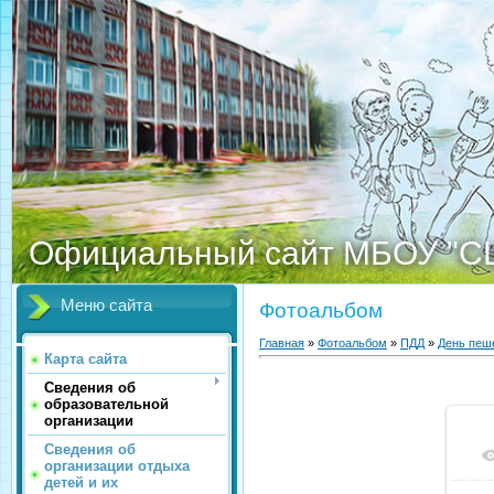
Официальный сайт МБОУ "С
Меню сайта
Фотоальбом
Главная
»
Фотоальбом
»
ПДД
»
День пеш
Карта сайта
Сведения об
образовательной
организации
Сведения об
организации отдыха
детей и их