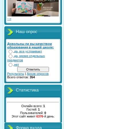
-->
Наш опрос
Довольны ли вы качеством
образования в нашей школе:
да, все устраивает
да, кроме отдельных
предметов
нет
Результаты
|
Архив опросов
Всего ответов:
354
Статистика
Онлайн всего:
1
Гостей:
1
Пользователей:
0
Этот сайт живет
6376
-й день.
Форма входа