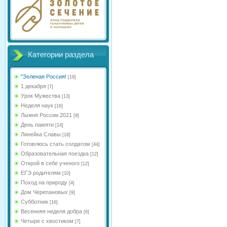
Категории раздела
"Зеленая Россия!
[19]
1 декабря
[7]
Урок Мужества
[13]
Неделя наук
[16]
Лыжня России 2021
[9]
День памяти
[14]
Линейка Славы
[18]
Готовлюсь стать солдатом
[44]
Образовательная поездка
[12]
Открой в себе ученого
[12]
ЕГЭ родителям
[10]
Поход на природу
[4]
Дом Черепановых
[9]
Субботник
[16]
Весенняя неделя добра
[6]
Четыре с хвостиком
[7]