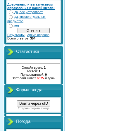
Довольны ли вы качеством
образования в нашей школе:
да, все устраивает
да, кроме отдельных
предметов
нет
Результаты
|
Архив опросов
Всего ответов:
354
Статистика
Онлайн всего:
1
Гостей:
1
Пользователей:
0
Этот сайт живет
6375
-й день.
Форма входа
Войти через uID
Старая форма входа
Погода