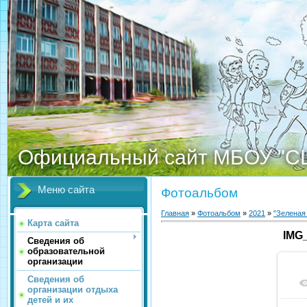
Официальный сайт МБОУ "С
Меню сайта
Фотоальбом
Главная
»
Фотоальбом
»
2021
»
"Зеленая
Карта сайта
IMG
Сведения об
образовательной
организации
Сведения об
организации отдыха
детей и их