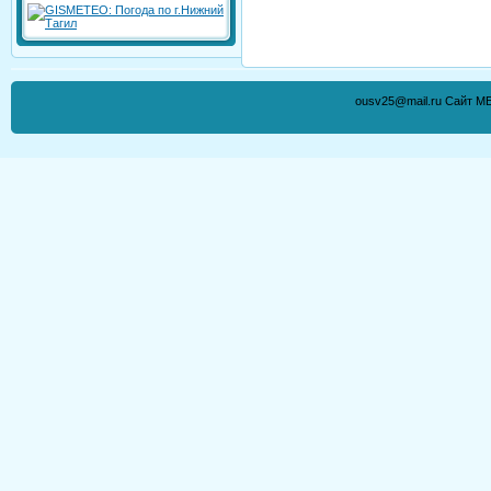
ousv25@mail.ru Сайт М