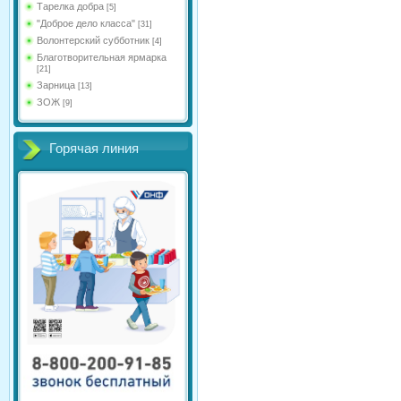
Тарелка добра
[5]
"Доброе дело класса"
[31]
Волонтерский субботник
[4]
Благотворительная ярмарка
[21]
Зарница
[13]
ЗОЖ
[9]
Горячая линия